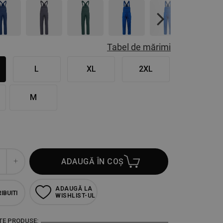
Next
Tabel de mărimi
L
XL
2XL
M
ADAUGĂ ÎN COȘ
ADAUGĂ LA
IBUITI
WISHLIST-UL
TE PRODUSE: