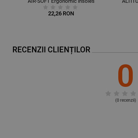
AIR-SOFT Ergonomic insoles
ALTIT
22,26 RON
RECENZII CLIENȚILOR
0
(
0
recenzii)