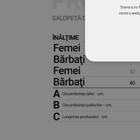
Stenso.ro f
nostru web,
STRICT NECESA
NECLASIFICATE