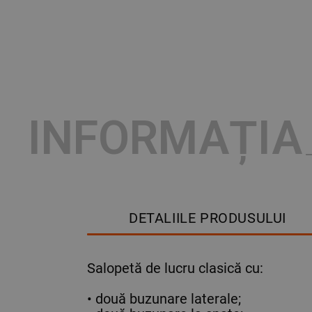
INFORMAȚIA
DETALIILE PRODUSULUI
Salopetă de lucru clasică cu:
• două buzunare laterale;