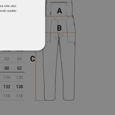
ea site-ului
vind cookie-
CŢIONALITATE