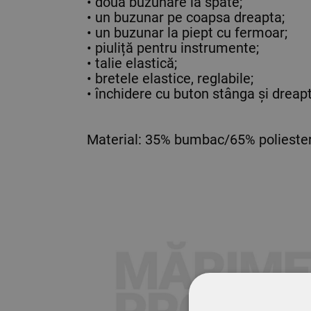
• două buzunare la spate;
• un buzunar pe coapsa dreapta;
• un buzunar la piept cu fermoar;
• piuliță pentru instrumente;
• talie elastică;
• bretele elastice, reglabile;
• închidere cu buton stânga și dreap
Material: 35% bumbac/65% poliester