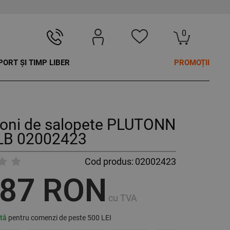
0
PORT ȘI TIMP LIBER
PROMOȚII
loni de salopete PLUTONN
LB 02002423
Cod produs:
02002423
,87 RON
cu TVA
ită
pentru comenzi de peste 500 LEI