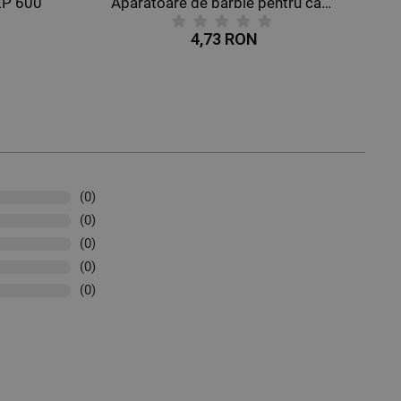
EP 600
Apărătoare de bărbie pentru cască STENSO
4,73 RON
(0)
(0)
(0)
(0)
(0)