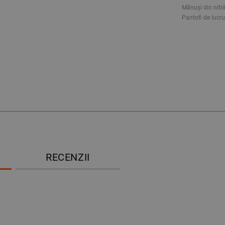
Mănuși din nitri
Pantofi de lucru
RECENZII