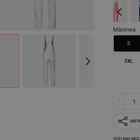
Previous
Mărimea
S
3XL
Next
DISTR
VEZI MAI MUL