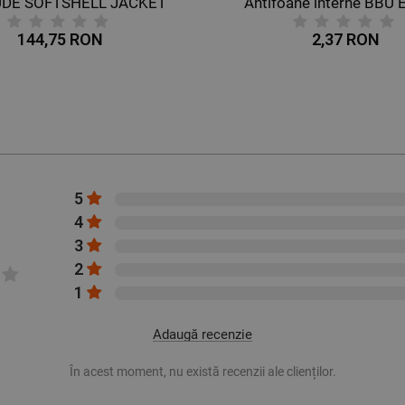
UDE SOFTSHELL JACKET
Antifoane interne BBU 
144,75 RON
2,37 RON
5
4
3
2
1
Adaugă recenzie
În acest moment, nu există recenzii ale clienților.