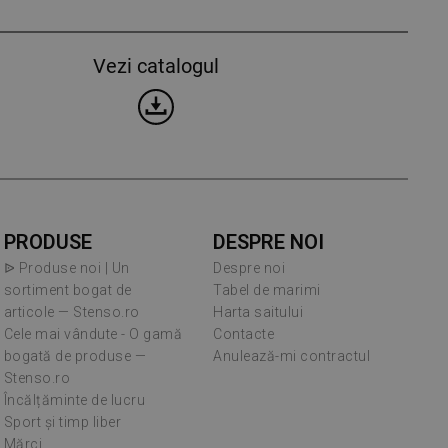
Vezi catalogul
PRODUSE
DESPRE NOI
ᐉ Produse noi | Un
Despre noi
sortiment bogat de
Tabel de marimi
articole — Stenso.ro
Harta saitului
Cele mai vândute - O gamă
Contacte
bogată de produse —
Anulează-mi contractul
Stenso.ro
Încălțăminte de lucru
Sport și timp liber
Mărci