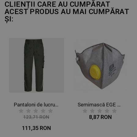
CLIENȚII CARE AU CUMPĂRAT
ACEST PRODUS AU MAI CUMPĂRAT
ȘI:
Pantaloni de lucru PRISMA LIGHT STRETCH KAKI/NEGRU
Semimască EGE 4О21 FFP1 NR D
8,87 RON
123,71 RON
-10%
111,35 RON