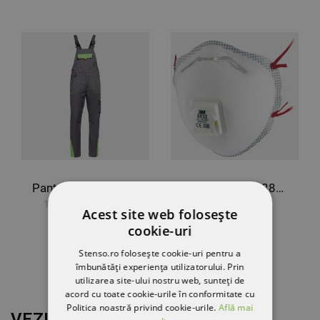
Pantaloni de salopete PRISMA LIGHT STRETCH GRI/VERDE
Respirator 3M 8833 FFP3
Acest site web folosește
30,77 RON
141,46 RON
cookie-uri
-10%
127,32 RON
Stenso.ro folosește cookie-uri pentru a
îmbunătăți experiența utilizatorului. Prin
utilizarea site-ului nostru web, sunteți de
acord cu toate cookie-urile în conformitate cu
Politica noastră privind cookie-urile.
Află mai
VEZI MAI MULT