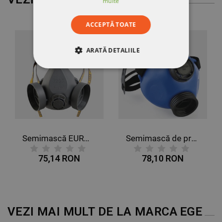
multe
ACCEPTĂ TOATE
ARATĂ DETALIILE
STRICT NECESARE
DE PERFORMANȚĂ
DE TARGETARE
Semimască EURMASK 3200
Semimască de protecţie EURMASK DIN
DE FUNCŢIONALITATE
75,14 RON
78,10 RON
NECLASIFICATE
VEZI MAI MULT DE LA MARCA
EGE