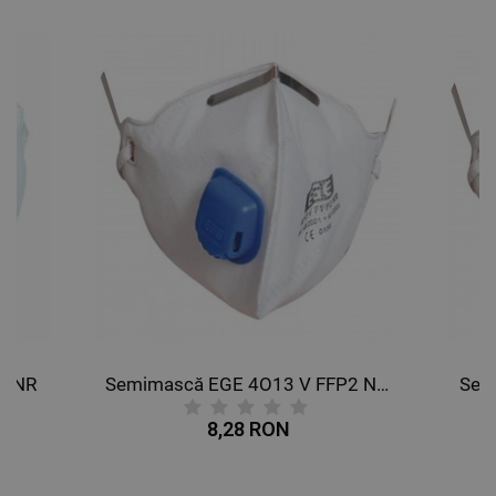
2 NR
Semimască EGE 4О13 V FFP2 NR D
Sem
8,28 RON