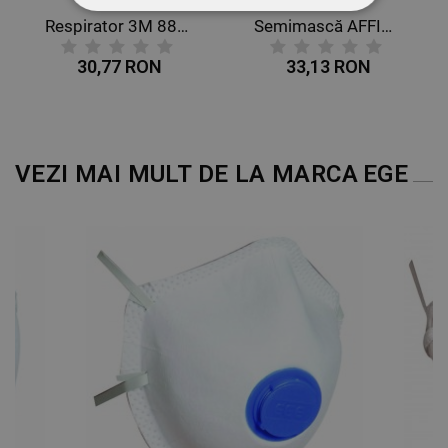
STRICT NECESARE
Respirator 3M 8833 FFP3
Semimască AFFINITY 2131 FFP3
30,77 RON
33,13 RON
DE PERFORMANȚĂ
DE TARGETARE
DE FUNCŢIONALITATE
VEZI MAI MULT DE LA MARCA
EGE
NECLASIFICATE