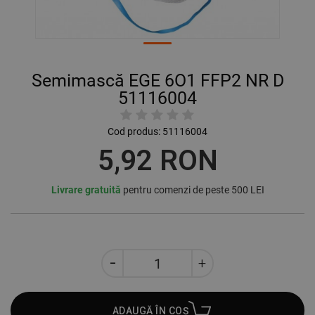
Semimască EGE 6О1 FFP2 NR D
51116004
Cod produs:
51116004
5,92 RON
Livrare gratuită
pentru comenzi de peste 500 LEI
ADAUGĂ ÎN COȘ