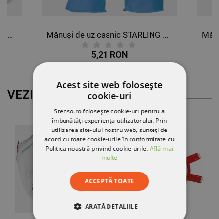
Botosi de unică folosință 2 buc TERI ANKLE
Mănuși de uz casnic STARLING BLUE
5,21 RON
Acest site web folosește
VEZI MAI MULT
cookie-uri
Stenso.ro folosește cookie-uri pentru a
îmbunătăți experiența utilizatorului. Prin
utilizarea site-ului nostru web, sunteți de
acord cu toate cookie-urile în conformitate cu
Politica noastră privind cookie-urile.
Află mai
multe
ACCEPTĂ TOATE
ARATĂ DETALIILE