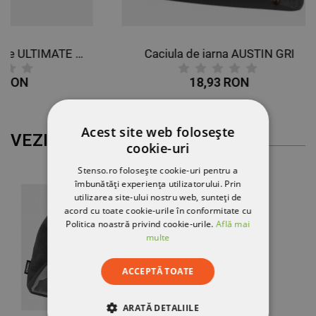
Bocanci de protecție ULTIMATE II ANKLE S3 SRC
Caciula de iarna AUSTIN GRI
18,93 RON
Acest site web folosește
VEZI MAI MULT
cookie-uri
Stenso.ro folosește cookie-uri pentru a
îmbunătăți experiența utilizatorului. Prin
utilizarea site-ului nostru web, sunteți de
acord cu toate cookie-urile în conformitate cu
Politica noastră privind cookie-urile.
Află mai
multe
ACCEPTĂ TOATE
ARATĂ DETALIILE