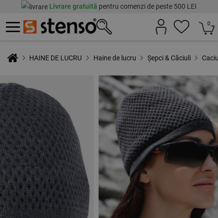
Livrare gratuită
pentru comenzi de peste 500 LEI
0
HAINE DE LUCRU
Haine de lucru
Șepci & Căciuli
Caciu