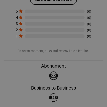
5
(0)
4
(0)
3
(0)
2
(0)
1
(0)
În acest moment, nu există recenzii ale clienților.
Abonament
Business to Business