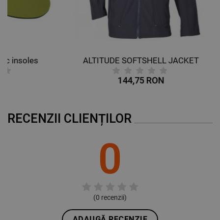
es
ALTITUDE SOFTSHELL JACKET
An
144,75 RON
RECENZII CLIENȚILOR
0
(
0
recenzii)
ADAUGĂ RECENZIE