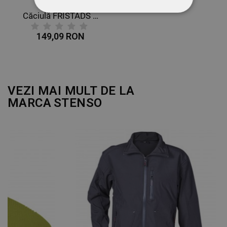
Căciulă FRISTADS 9500 BFL NEGRU
STRICT NECESARE
149,09 RON
DE PERFORMANȚĂ
DE TARGETARE
VEZI MAI MULT DE LA
DE FUNCŢIONALITATE
MARCA
STENSO
NECLASIFICATE