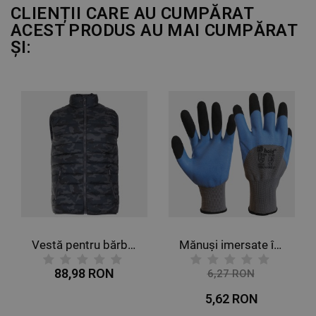
CLIENȚII CARE AU CUMPĂRAT
ACEST PRODUS AU MAI CUMPĂRAT
ȘI:
Vestă pentru bărbați SPEEDY NEO CAMOUFLAGE
Mănuși imersate în latex VENICE
88,98 RON
6,27 RON
-10%
5,62 RON