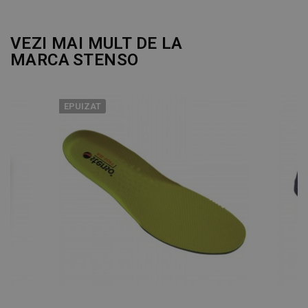
DE PERFORMANȚĂ
VEZI MAI MULT DE LA
DE TARGETARE
MARCA
STENSO
DE FUNCŢIONALITATE
EPUIZAT
NECLASIFICATE