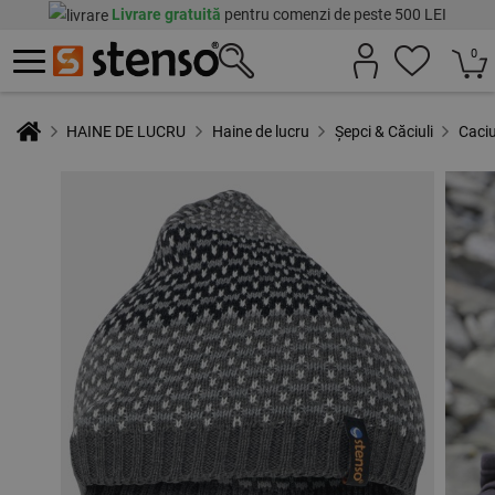
Livrare gratuită
pentru comenzi de peste 500 LEI
0
HAINE DE LUCRU
Haine de lucru
Șepci & Căciuli
Caciu