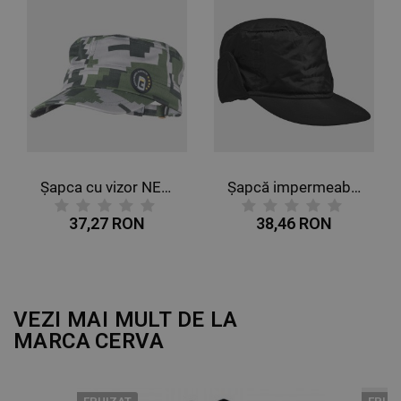
DE FUNCŢIONALITATE
NECLASIFICATE
Șapca cu vizor NEURUM VERDE ÎNCHIS
Șapcă impermeabilă pentru iarnă NORTH NEGRU
37,27 RON
38,46 RON
VEZI MAI MULT DE LA
MARCA
CERVA