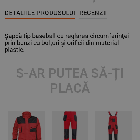
DETALIILE PRODUSULUI
RECENZII
Şapcă tip baseball cu reglarea circumferinţei
prin benzi cu bolţuri şi orificii din material
plastic.
S-AR PUTEA SĂ-ȚI
PLACĂ