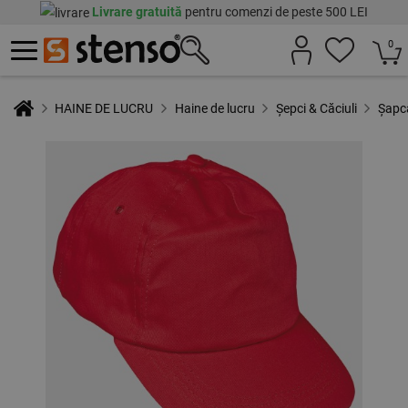
Livrare gratuită
pentru comenzi de peste 500 LEI
0
HAINE DE LUCRU
Haine de lucru
Șepci & Căciuli
Șapc