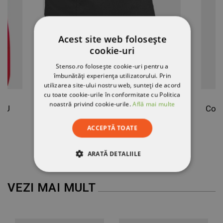
Acest site web folosește
cookie-uri
Stenso.ro folosește cookie-uri pentru a
îmbunătăți experiența utilizatorului. Prin
utilizarea site-ului nostru web, sunteți de acord
cu toate cookie-urile în conformitate cu Politica
noastră privind cookie-urile.
Află mai multe
OȘU
Șapcă de baseball ROCKY BLACK
ACCEPTĂ TOATE
7,69 RON
ARATĂ DETALIILE
STRICT NECESARE
VEZI MAI MULT
DE PERFORMANȚĂ
DE TARGETARE