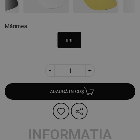
Mărimea
uni
ADAUGĂ ÎN COȘ
INFORMAȚIA