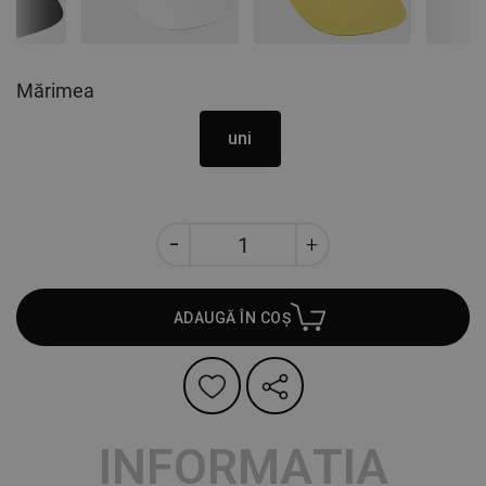
Mărimea
uni
ADAUGĂ ÎN COȘ
INFORMAȚIA