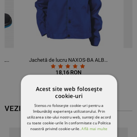
Pantofi respirabili RACE LOW BLUE O1
Jachetă de lucru NAXOS-BA ALBASTRU ROYAL
S
18,16 RON
Acest site web folosește
cookie-uri
Stenso.ro folosește cookie-uri pentru a
VEZI MAI MULT
îmbunătăți experiența utilizatorului. Prin
utilizarea site-ului nostru web, sunteți de acord
cu toate cookie-urile în conformitate cu Politica
noastră privind cookie-urile.
Află mai multe