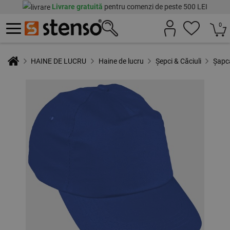
Livrare gratuită
pentru comenzi de peste 500 LEI
0
HAINE DE LUCRU
Haine de lucru
Șepci & Căciuli
Șapc