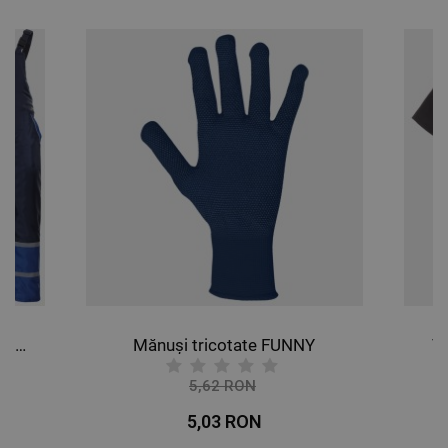
Costum de lucru COLLINS IARNĂ ALBASTRU
Mănuși tricotate FUNNY
T
5,62 RON
-11%
5,03 RON