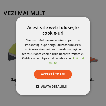
VEZI MAI MULT
Acest site web folosește
cookie-uri
Stenso.ro folosește cookie-uri pentru a
îmbunătăți experiența utilizatorului. Prin
utilizarea site-ului nostru web, sunteți de
acord cu toate cookie-urile în conformitate cu
Politica noastră privind cookie-urile.
Află mai
multe
ACCEPTĂ TOATE
Șapcă tip baseball rezistentă la impact HARTEBEEST HV GALBEN
Șapcă tip baseball rezistentă la impact HARTEBEEST HV PORTOCALIU
ARATĂ DETALIILE
85,79 RON
85,79 RON
STRICT NECESARE