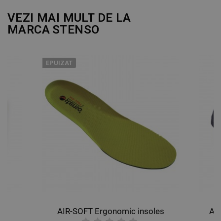
DE PERFORMANȚĂ
VEZI MAI MULT DE LA
MARCA
STENSO
DE TARGETARE
DE FUNCŢIONALITATE
EPUIZAT
NECLASIFICATE
AIR-SOFT Ergonomic insoles
AL