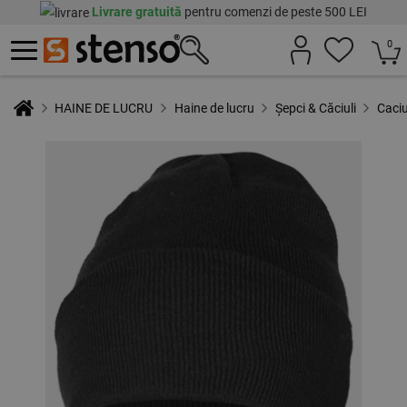
Livrare gratuită
pentru comenzi de peste 500 LEI
0
HAINE DE LUCRU
Haine de lucru
Șepci & Căciuli
Caci