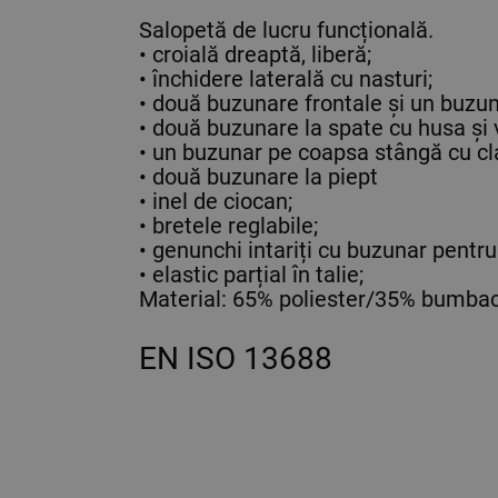
Salopetă de lucru funcțională.
• croială dreaptă, liberă;
• închidere laterală cu nasturi;
• două buzunare frontale și un buzun
• două buzunare la spate cu husa și 
• un buzunar pe coapsa stângă cu cla
• două buzunare la piept
• inel de ciocan;
• bretele reglabile;
• genunchi intariți cu buzunar pentr
• elastic parțial în talie;
Material: 65% poliester/35% bumbac
EN ISO 13688