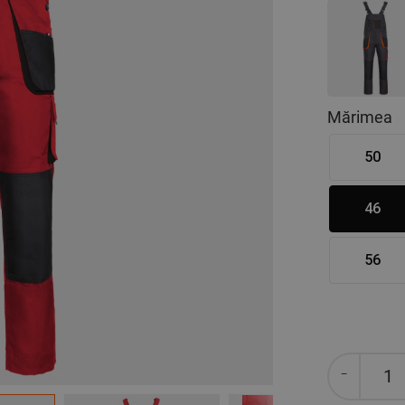
Mărimea
50
46
56