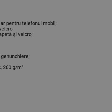
ar pentru telefonul mobil;
velcro;
petă și velcro;
u genunchiere;
, 260 g/m²