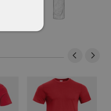
CŢIONALITATE
Previous
Next