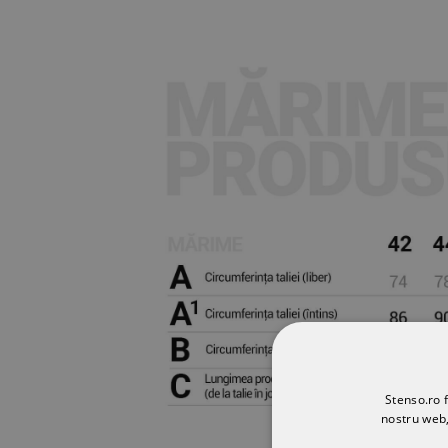
Stenso.ro f
nostru web,