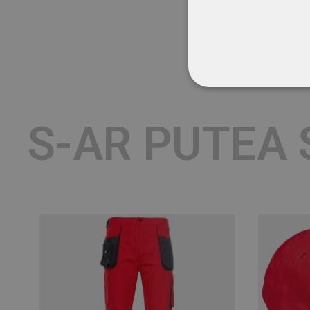
STRICT NECESA
S-AR PUTEA 
NECLASIFICATE