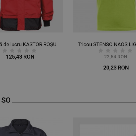
lucru KASTOR ROȘU
Tricou STENSO NAOS LIG
,43 RON
22,54 RON
-10%
20,23 RON
NSO