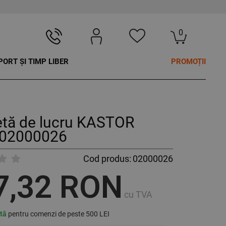
0
PORT ȘI TIMP LIBER
PROMOȚII
etă de lucru KASTOR
02000026
Cod produs:
02000026
7,32 RON
cu TVA
ită
pentru comenzi de peste 500 LEI