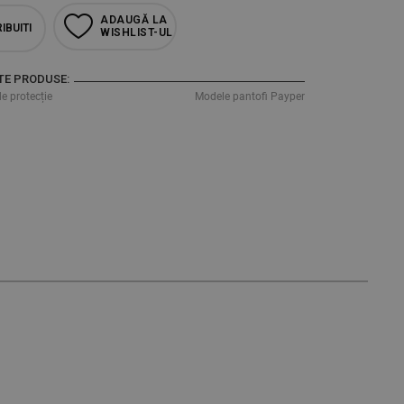
ADAUGĂ LA
IBUITI
WISHLIST-UL
TE PRODUSE:
de protecție
Modele pantofi Payper