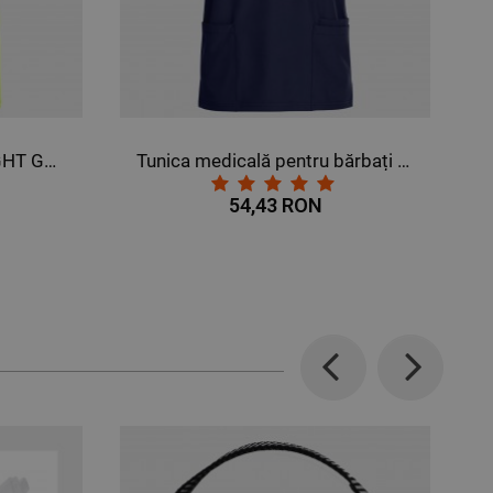
HT GREEN
Tunica medicală pentru bărbați NOBBY ALBASTRU MARIN
Trico
54,43 RON
Previous
Next