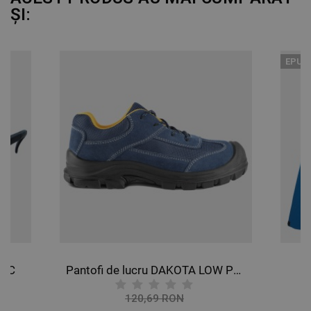
ȘI:
EPUI
E-C
Pantofi de lucru DAKOTA LOW PRO O1
120,69 RON
-10%