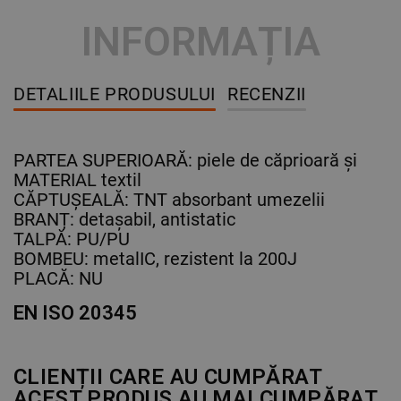
INFORMAȚIA
DETALIILE PRODUSULUI
RECENZII
PARTEA SUPERIOARĂ: piele de căprioară și
MATERIAL textil
CĂPTUȘEALĂ: TNT absorbant umezelii
BRANȚ: detașabil, antistatic
TALPĂ: PU/PU
BOMBEU: metalIC, rezistent la 200J
PLACĂ: NU
EN ISO 20345
CLIENȚII CARE AU CUMPĂRAT
ACEST PRODUS AU MAI CUMPĂRAT