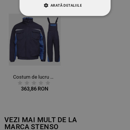
ARATĂ DETALIILE
STRICT NECESARE
DE PERFORMANȚĂ
DE TARGETARE
DE FUNCŢIONALITATE
NECLASIFICATE
Costum de lucru KASTOR IARNĂ ALBASTRU BUMBAC
363,86 RON
VEZI MAI MULT DE LA
MARCA
STENSO