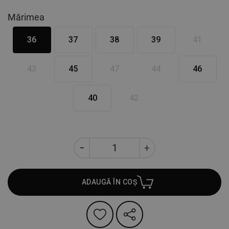
Mărimea
36
37
38
39
41
43
45
47
44
46
40
42
ADAUGĂ ÎN COȘ