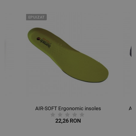
EPUIZAT
AIR-SOFT Ergonomic insoles
AL
22,26 RON