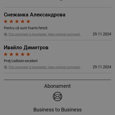
Снежанка Александрова
Pentru că sunt foarte fericit.
29.11.2024
public
This comment is translated. View original comment.
Ивайло Димитров
Preț/calitate excelent
29.11.2024
public
This comment is translated. View original comment.
Abonament
Business to Business