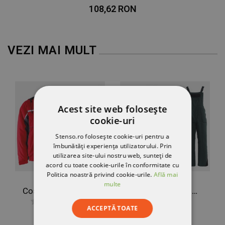
108,62 RON
VEZI MAI MULT
Acest site web folosește
cookie-uri
Stenso.ro folosește cookie-uri pentru a
îmbunătăți experiența utilizatorului. Prin
utilizarea site-ului nostru web, sunteți de
acord cu toate cookie-urile în conformitate cu
Politica noastră privind cookie-urile.
Află mai
multe
Costum de lucru KASTOR IARNĂ ROȘIE BUMBAC
Costum de lucru KASTOR IARNĂ VERDE BUMBAC
ACCEPTĂ TOATE
363,68 RON
363,86 RON