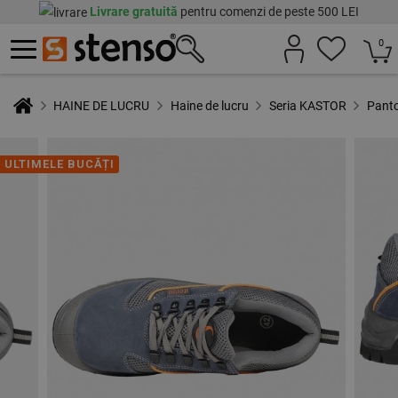
Livrare gratuită
pentru comenzi de peste 500 LEI
0
HAINE DE LUCRU
Haine de lucru
Seria KASTOR
Panto
ULTIMELE BUCĂȚI