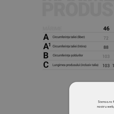
Stenso.ro f
nostru web,