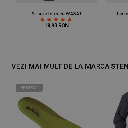
GHT STRETCH YELLOW
Șosete termice WASAT
Lenj
18,93 RON
VEZI MAI MULT DE LA MARCA
STE
EPUIZAT