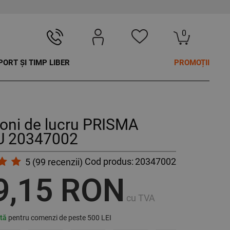
0
PORT ȘI TIMP LIBER
PROMOȚII
oni de lucru PRISMA
 20347002
Cod produs:
20347002
5
(
99
recenzii)
9,15 RON
cu TVA
ită
pentru comenzi de peste 500 LEI