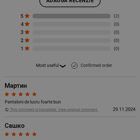
ADAUGĂ RECENZIE
5
(2)
4
(0)
3
(0)
2
(0)
1
(0)
Confirmed order
done
Мартин
Pantaloni de lucru foarte bun
29.11.2024
public
This comment is translated. View original comment.
Сашко