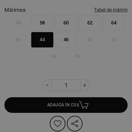
Mărimea
Tabel de mărimi
50
58
60
62
64
66
44
46
48
52
54
56
ADAUGĂ ÎN COȘ