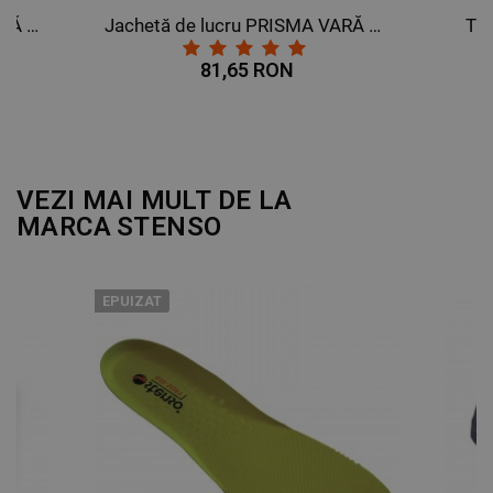
Salopetă de lucru PRISMA VARĂ GRI DESCHIS
Jachetă de lucru PRISMA VARĂ ALBASTRU REGAL
Tr
81,65 RON
VEZI MAI MULT DE LA
MARCA
STENSO
EPUIZAT