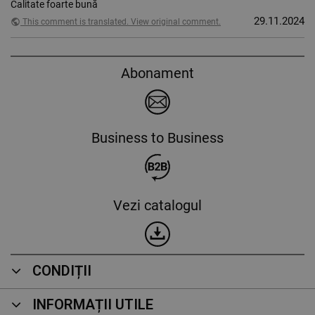
Calitate foarte bună
29.11.2024
public
This comment is translated. View original comment.
Abonament
Business to Business
Vezi catalogul
CONDIȚII
INFORMAȚII UTILE