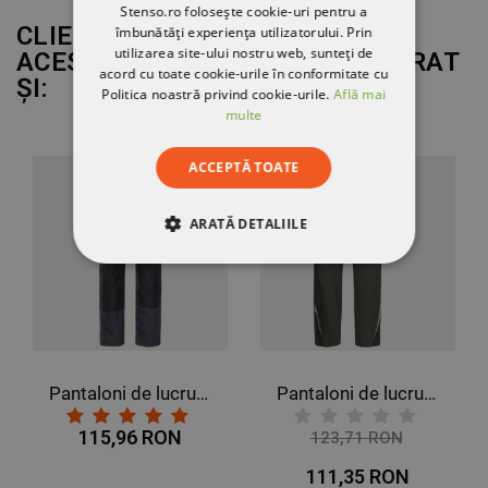
Stenso.ro folosește cookie-uri pentru a
CLIENȚII CARE AU CUMPĂRAT
îmbunătăți experiența utilizatorului. Prin
utilizarea site-ului nostru web, sunteți de
ACEST PRODUS AU MAI CUMPĂRAT
acord cu toate cookie-urile în conformitate cu
ȘI:
Politica noastră privind cookie-urile.
Află mai
multe
ACCEPTĂ TOATE
ARATĂ DETALIILE
STRICT NECESARE
DE PERFORMANȚĂ
DE TARGETARE
Pantaloni de lucru KASTOR GRI
Pantaloni de lucru PRISMA LIGHT STRETCH KAKI/NEGRU
DE FUNCŢIONALITATE
115,96 RON
123,71 RON
-10%
111,35 RON
NECLASIFICATE