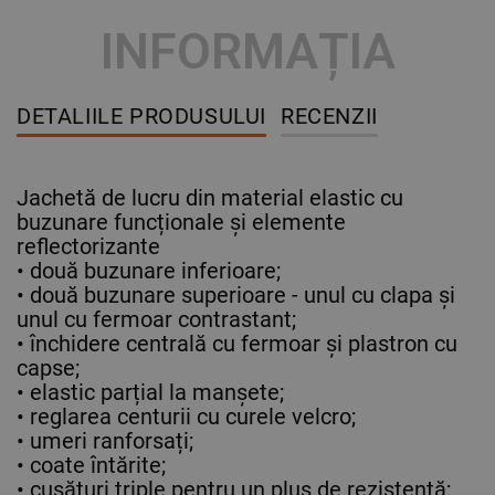
INFORMAȚIA
DETALIILE PRODUSULUI
RECENZII
Jachetă de lucru din material elastic cu
buzunare funcționale și elemente
reflectorizante
• două buzunare inferioare;
• două buzunare superioare - unul cu clapa și
unul cu fermoar contrastant;
• închidere centrală cu fermoar și plastron cu
capse;
• elastic parțial la manșete;
• reglarea centurii cu curele velcro;
• umeri ranforsați;
• coate întărite;
• cusături triple pentru un plus de rezistentă;