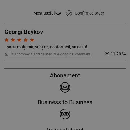
Confirmed order
done
Georgi Baykov
Foarte mulțumit, subțire , confortabil, nu ceață.
29.11.2024
public
This comment is translated. View original comment.
Abonament
Business to Business
Vezi catalogul