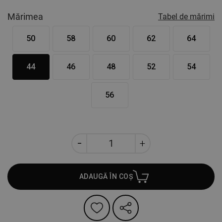
Mărimea
Tabel de mărimi
50
58
60
62
64
44
46
48
52
54
56
ADAUGĂ ÎN COȘ