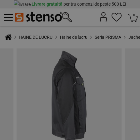
Livrare gratuită
pentru comenzi de peste 500 LEI
0
HAINE DE LUCRU
Haine de lucru
Seria PRISMA
Jache