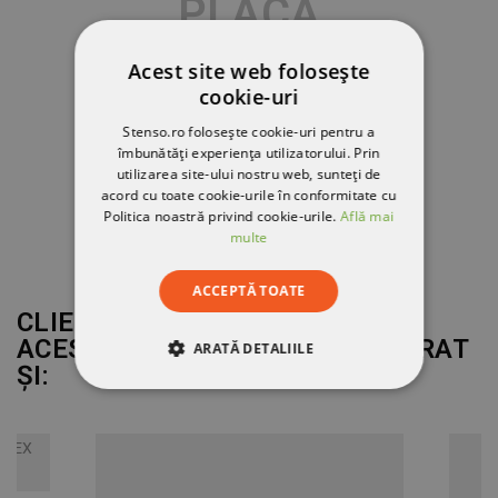
PLACĂ
Acest site web folosește
cookie-uri
Stenso.ro folosește cookie-uri pentru a
îmbunătăți experiența utilizatorului. Prin
utilizarea site-ului nostru web, sunteți de
acord cu toate cookie-urile în conformitate cu
Politica noastră privind cookie-urile.
Află mai
multe
ACCEPTĂ TOATE
CLIENȚII CARE AU CUMPĂRAT
ACEST PRODUS AU MAI CUMPĂRAT
ARATĂ DETALIILE
ȘI:
STRICT NECESARE
DE PERFORMANȚĂ