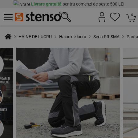
Livrare gratuită
pentru comenzi de peste 500 LEI
0
HAINE DE LUCRU
Haine de lucru
Seria PRISMA
Panta