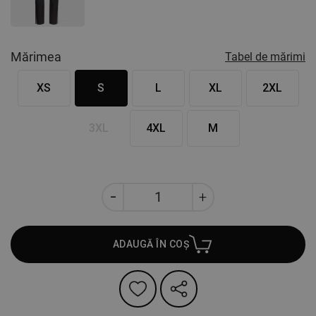
Mărimea
Tabel de mărimi
XS
S
L
XL
2XL
3XL
4XL
M
ADAUGĂ ÎN COȘ