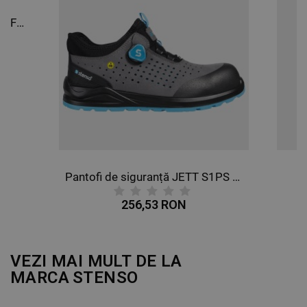
DE TARGETARE
Pantaloni de lucru MAX NEO REFLEX ALBASTRU
DE FUNCŢIONALITATE
NECLASIFICATE
Pantofi de siguranță JETT S1PS ESD GRI/ALBASTRU
Ș
256,53 RON
VEZI MAI MULT DE LA
MARCA
STENSO