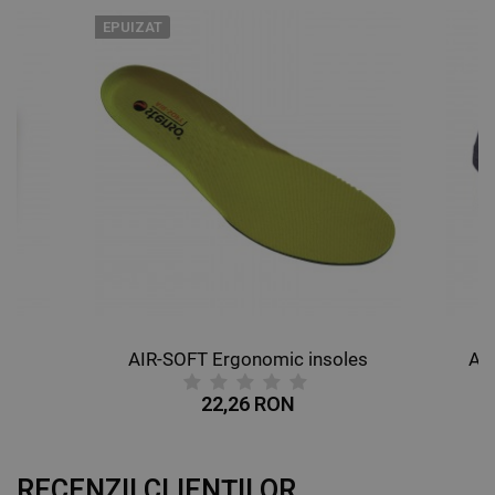
EPUIZAT
AIR-SOFT Ergonomic insoles
AL
22,26 RON
RECENZII CLIENȚILOR