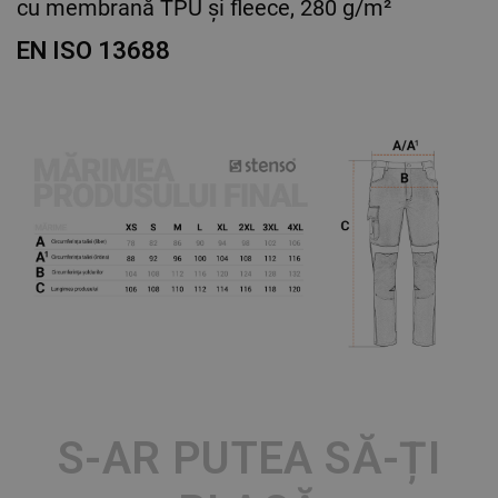
cu membrană TPU și fleece, 280 g/m²
EN ISO 13688
S-AR PUTEA SĂ-ȚI