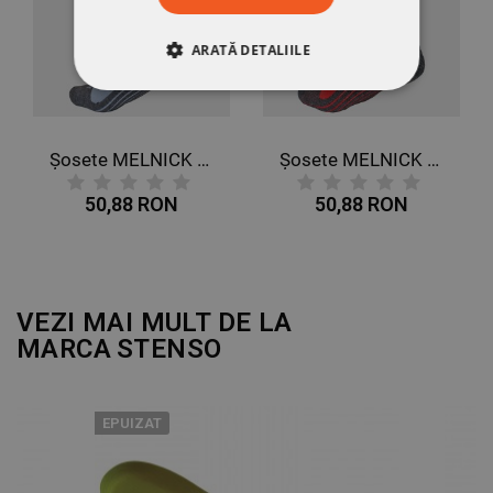
ARATĂ DETALIILE
STRICT NECESARE
DE PERFORMANȚĂ
Șosete MELNICK ALBASTRU
Șosete MELNICK ROȘU
50,88 RON
50,88 RON
DE TARGETARE
DE FUNCŢIONALITATE
NECLASIFICATE
VEZI MAI MULT DE LA
MARCA
STENSO
EPUIZAT