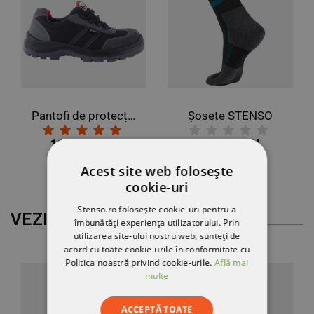
Pantofi de protecție EMERTON PRO S1P
Șosete STENSO
119,75 RON
11,83 RON
Acest site web folosește
cookie-uri
Stenso.ro folosește cookie-uri pentru a
VEZI MAI MULT
îmbunătăți experiența utilizatorului. Prin
utilizarea site-ului nostru web, sunteți de
acord cu toate cookie-urile în conformitate cu
Politica noastră privind cookie-urile.
Află mai
multe
ACCEPTĂ TOATE