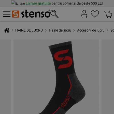
Livrare gratuită
pentru comenzi de peste 500 LEI
0
HAINE DE LUCRU
Haine de lucru
Accesorii de lucru
So