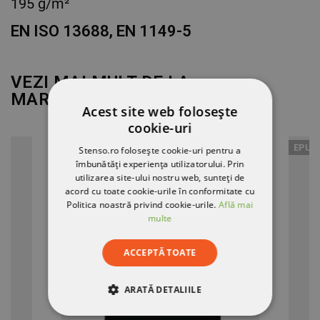
195 g/m²
EN ISO 13688, EN 1149-5
VEZI MAI MULT DE LA
MARCA
PORTWEST
Acest site web folosește
cookie-uri
EPUIZAT
EPUI
Stenso.ro folosește cookie-uri pentru a
îmbunătăți experiența utilizatorului. Prin
utilizarea site-ului nostru web, sunteți de
acord cu toate cookie-urile în conformitate cu
Politica noastră privind cookie-urile.
Află mai
multe
ACCEPTĂ TOATE
ARATĂ DETALIILE