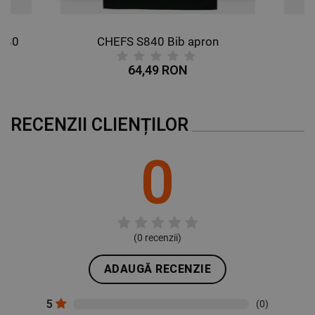
STRICT NECESARE
DE PERFORMANȚĂ
PW80
CHEFS S840 Bib apron
DE TARGETARE
64,49 RON
DE FUNCŢIONALITATE
RECENZII CLIENȚILOR
NECLASIFICATE
0
(
0
recenzii)
ADAUGĂ RECENZIE
5
(0)