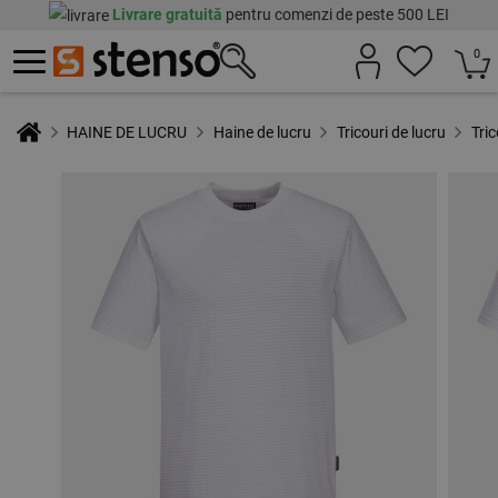
Livrare gratuită
pentru comenzi de peste 500 LEI
0
HAINE DE LUCRU
Haine de lucru
Tricouri de lucru
Tri