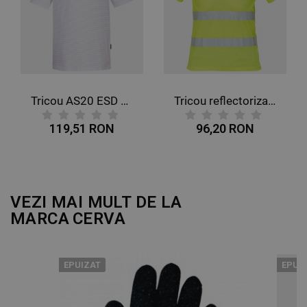
DE FUNCŢIONALITATE
NECLASIFICATE
Tricou AS20 ESD ALB
Tricou reflectorizant KNOXFIELD HV GALBEN
119,51 RON
96,20 RON
VEZI MAI MULT DE LA
MARCA
CERVA
EPUIZAT
EPUI