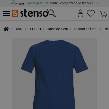
Livrare gratuită
pentru comenzi de peste 500 LEI
0
HAINE DE LUCRU
Haine de lucru
Tricouri de lucru
Tri