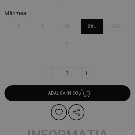
Mărimea
S
L
XL
2XL
3XL
M
ADAUGĂ ÎN COȘ
INFORMAȚIA