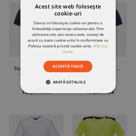
Acest site web folosește
cookie-uri
Stenso.ro folosește cookie-uri pentru a
îmbunătăți experiența utilizatorului. Prin
utilizarea site-ului nostru web, sunteți de
acord cu toate cookie-urile în conformitate cu
Politica noastră privind cookie-urile.
Află mai
multe
ACCEPTĂ TOATE
Tricou FRISTADS HEAVY STRETCH NEGRU
Tricou FRISTADS HEAVY STRETCH ALBASTRU ÎNCHIS
180,51 RON
180,51 RON
ARATĂ DETALIILE
-40%
-40%
108,86 RON
108,86 RON
STRICT NECESARE
DE PERFORMANȚĂ
DE TARGETARE