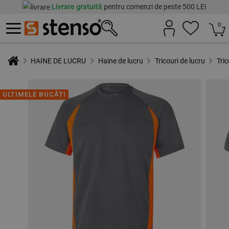
Livrare gratuită
pentru comenzi de peste 500 LEI
0
HAINE DE LUCRU
Haine de lucru
Tricouri de lucru
Tri
ULTIMELE BUCĂȚI