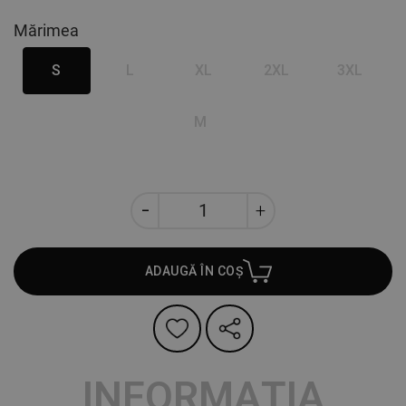
Mărimea
S
L
XL
2XL
3XL
M
ADAUGĂ ÎN COȘ
INFORMAȚIA