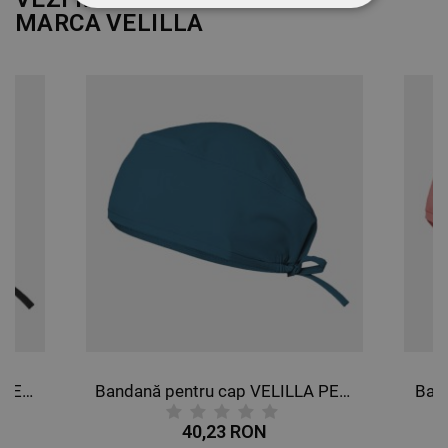
STRICT NECESARE
MARCA
VELILLA
DE PERFORMANȚĂ
DE TARGETARE
DE FUNCŢIONALITATE
NECLASIFICATE
Bandană pentru cap VELILLA NEAGRĂ
Bandană pentru cap VELILLA PETROL
Ban
40,23 RON