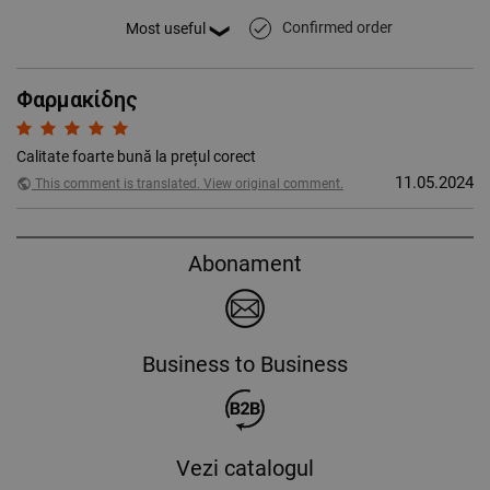
Confirmed order
done
Φαρμακίδης
Calitate foarte bună la prețul corect
11.05.2024
public
This comment is translated. View original comment.
Abonament
Business to Business
Vezi catalogul