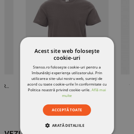
Acest site web folosește
cookie-uri
Stenso.ro folosește cookie-uri pentru a
îmbunătăți experiența utilizatorului. Prin
utilizarea site-ului nostru web, sunteți de
acord cu toate cookie-urile în conformitate cu
Pantaloni de lucru COLLINS VARĂ VERDE
Tricou PAYPER SUNSET GRI METALIC
T
Politica noastră privind cookie-urile.
Află mai
multe
26,62 RON
-10%
24,02 RON
ACCEPTĂ TOATE
ARATĂ DETALIILE
VEZI MAI MULT DE LA