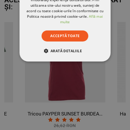
ACEST PRODUS AU MAI CUMPĂRAT
utilizarea site-ului nostru web, sunteți de
ȘI:
acord cu toate cookie-urile în conformitate cu
Politica noastră privind cookie-urile.
Află mai
multe
ACCEPTĂ TOATE
ARATĂ DETALIILE
STRICT NECESARE
DE PERFORMANȚĂ
DE TARGETARE
DE FUNCŢIONALITATE
RDE
Tricou PAYPER SUNSET BURDEAUX
NECLASIFICATE
26,62 RON