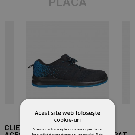
PLACĂ
Acest site web folosește
cookie-uri
CLIENȚII CARE AU CUMPĂRAT
Stenso.ro folosește cookie-uri pentru a
îmbunătăți experiența utilizatorului. Prin