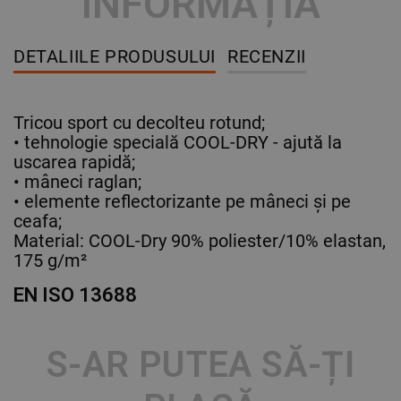
INFORMAȚIA
DETALIILE PRODUSULUI
RECENZII
Tricou sport cu decolteu rotund;
• tehnologie specială COOL-DRY - ajută la
uscarea rapidă;
• mâneci raglan;
• elemente reflectorizante pe mâneci și pe
ceafa;
Material: COOL-Dry 90% poliester/10% elastan,
175 g/m²
EN ISO 13688
S-AR PUTEA SĂ-ȚI