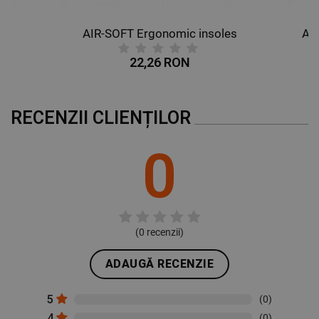
AIR-SOFT Ergonomic insoles
AL
22,26 RON
RECENZII CLIENȚILOR
0
(
0
recenzii)
ADAUGĂ RECENZIE
5
(0)
4
(0)