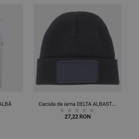
Caciula de iarna DELTA ALBASTRU MARIN
Tricou cu logo PAYPER SUNSET WHITE
39,05 RON