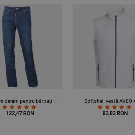
shell vestă AVEO ALBĂ
82,83 RON
27,22 RON