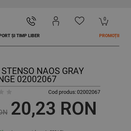
0
PORT ȘI TIMP LIBER
PROMOȚII
u STENSO NAOS GRAY
NGE 02002067
Cod produs:
02002067
20,23 RON
RON