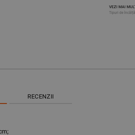
VEZI MAI MUL
Tipuri de încăl
RECENZII
 cm;