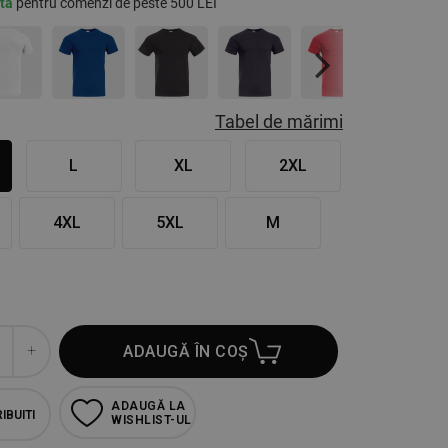
ită
pentru comenzi de peste 500 LEI
Next
Tabel de mărimi
L
XL
2XL
4XL
5XL
M
ADAUGĂ ÎN COȘ
ADAUGĂ LA
IBUITI
WISHLIST-UL