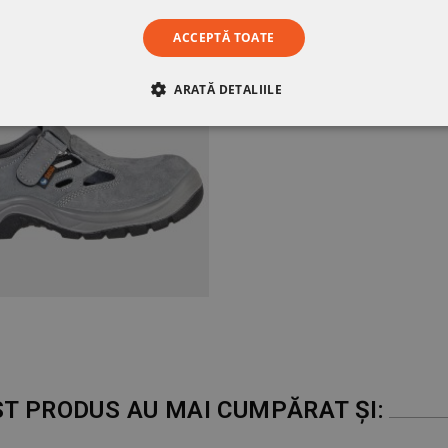
ACCEPTĂ TOATE
ARATĂ DETALIILE
RE
DE PERFORMANȚĂ
DE TARGETARE
DE FUN
ST PRODUS AU MAI CUMPĂRAT ȘI: