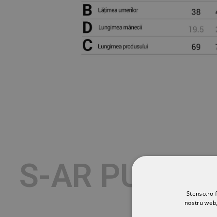
S-AR PUTEA 
Stenso.ro f
nostru web,