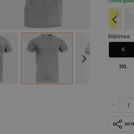
Livrare gratu
Previous
Mărimea
S
Next
3XL
DISTR