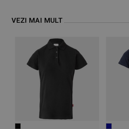
VEZI MAI MULT
albastru
galben