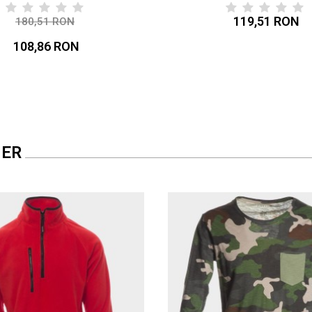
119,51 RON
180,51 RON
-40%
108,86 RON
PER