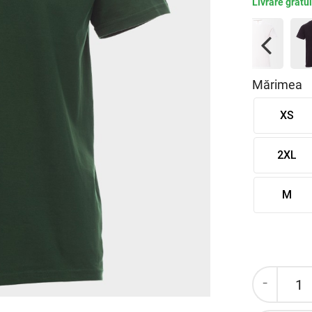
Livrare gratu
Previous
Mărimea
XS
2XL
M