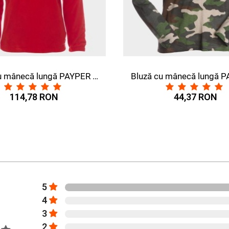
Bluză cu mânecă lungă PAYPER DOLOMITI+ ROȘU
Bluză cu mânecă lungă PAYPER LIVING CAMUFLAJ
RON
44,37 RON
5
4
3
2