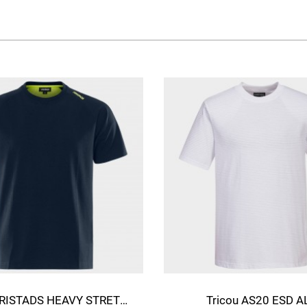
Tricou FRISTADS HEAVY STRETCH ALBASTRU ÎNCHIS
Tricou AS20 ESD A