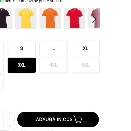
ită
pentru comenzi de peste 500 LEI
Next
S
L
XL
3XL
4XL
5XL
ADAUGĂ ÎN COȘ