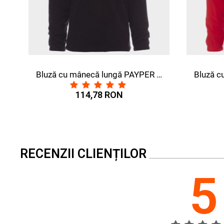
Bluză cu mânecă lungă PAYPER DOLOMITI+ NEGRU
114,78 RON
114,78 
RECENZII CLIENȚILOR
5