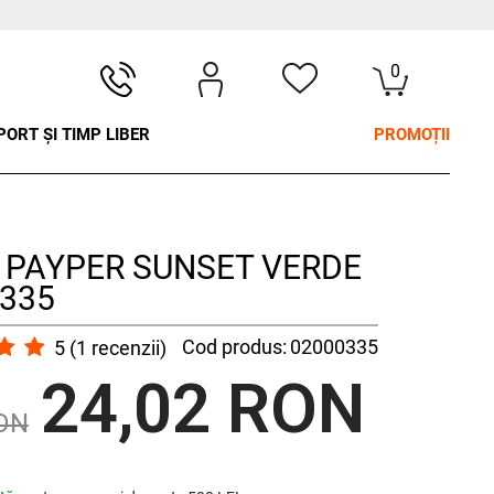
0
PORT ȘI TIMP LIBER
PROMOȚII
u PAYPER SUNSET VERDE
335
Cod produs:
02000335
5
(
1
recenzii)
24,02 RON
RON