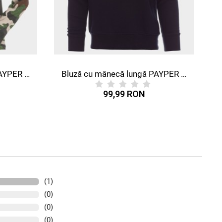
Bluză cu mânecă lungă PAYPER MISTRAL+ ALBASTRU MARIN
99,99 RON
9
(1)
(0)
(0)
(0)