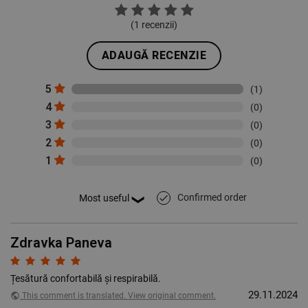
(
1
recenzii)
ADAUGĂ RECENZIE
5
(1)
4
(0)
3
(0)
2
(0)
1
(0)
Confirmed order
done
Zdravka Paneva
Țesătură confortabilă și respirabilă.
29.11.2024
public
This comment is translated. View original comment.