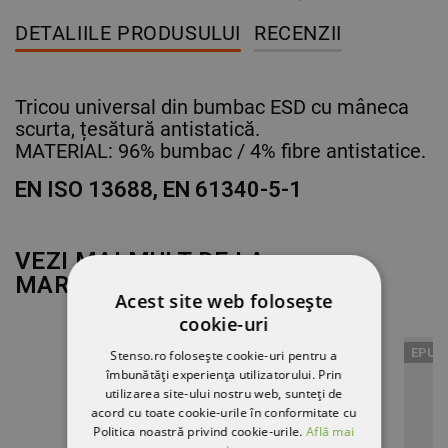
DETALIILE PRODUSULUI
RECENZII
Tricou universal din bumbac ESD cu mâneca
scurta, țesătură antistatică.
MATERIAL: 96% bumbac / 4% fibre antistatice.
EN ISO 13688, EN 61340-5-1
VEZI MAI MULT DE LA
MARCA
CERVA
Acest site web folosește
cookie-uri
EPUIZAT
EPUI
Stenso.ro folosește cookie-uri pentru a
îmbunătăți experiența utilizatorului. Prin
utilizarea site-ului nostru web, sunteți de
acord cu toate cookie-urile în conformitate cu
Politica noastră privind cookie-urile.
Află mai