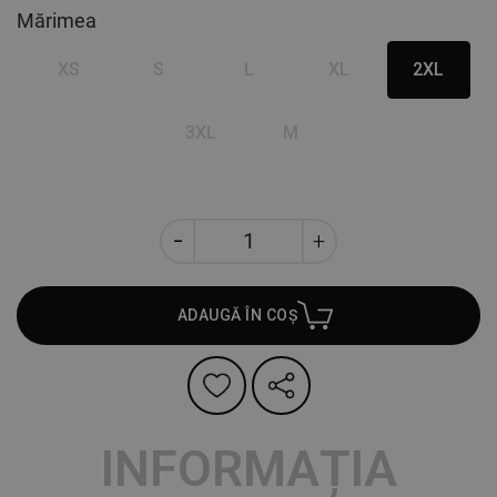
Mărimea
XS
S
L
XL
2XL
3XL
M
ADAUGĂ ÎN COȘ
INFORMAȚIA