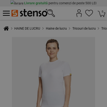
Livrare gratuită
pentru comenzi de peste 500 LEI
0
HAINE DE LUCRU
Haine de lucru
Tricouri de lucru
Tri