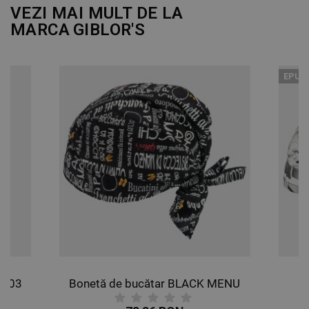
DE PERFORMANȚĂ
VEZI MAI MULT DE LA
MARCA
GIBLOR'S
DE TARGETARE
DE FUNCŢIONALITATE
EPUI
NECLASIFICATE
S903
Bonetă de bucătar BLACK MENU
B