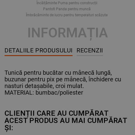
Încălțăminte Puma pentru construcții
Pantofi Panda pentru muncă
Îmbrăcăminte de lucru pentru temperaturi scăzute
INFORMAȚIA
DETALIILE PRODUSULUI
RECENZII
Tunică pentru bucătar cu mânecă lungă,
buzunar pentru pix pe mânecă, închidere cu
nasturi detașabile, croi mulat.
MATERIAL: bumbac/poliester
CLIENȚII CARE AU CUMPĂRAT
ACEST PRODUS AU MAI CUMPĂRAT
ȘI: