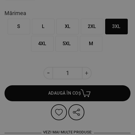
Mărimea
S
L
XL
2XL
3XL
4XL
5XL
M
ADAUGĂ ÎN COȘ
VEZI MAI MULTE PRODUSE: