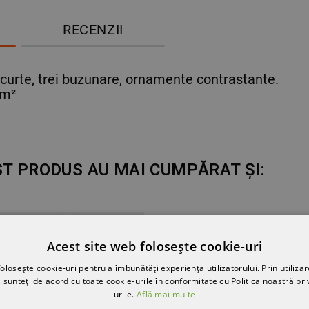
RECENZII
scurte, trei buzunare, ornamente contrastante.
/m²
ST PRODUS AU MAI CUMPĂRAT ȘI:
Acest site web folosește cookie-uri
olosește cookie-uri pentru a îmbunătăți experiența utilizatorului. Prin utilizar
 sunteți de acord cu toate cookie-urile în conformitate cu Politica noastră pri
urile.
Află mai multe