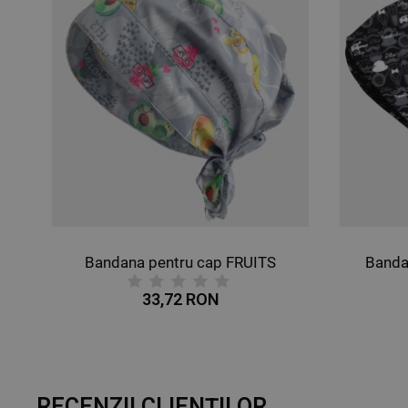
ntru cap BUTTERFLIES
Bandana pentru cap FRUITS
Banda
33,72 RON
RECENZII CLIENȚILOR