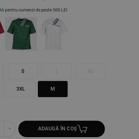
ită
pentru comenzi de peste 500 LEI
S
L
XL
3XL
M
ADAUGĂ ÎN COȘ