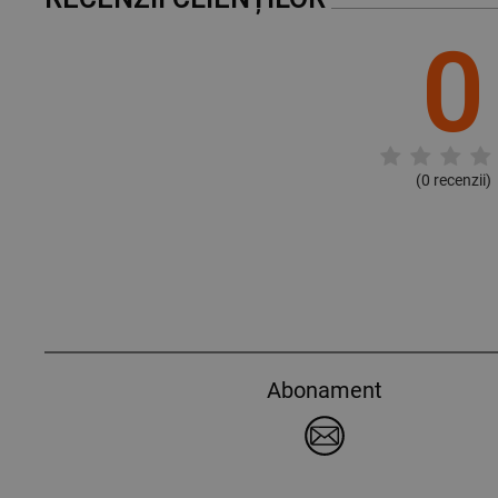
0
(
0
recenzii)
Abonament