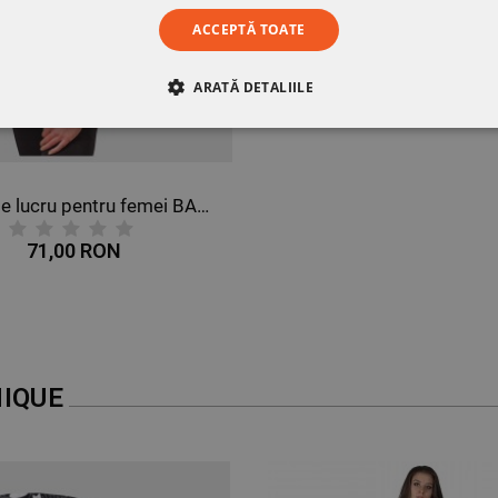
ACCEPTĂ TOATE
ARATĂ DETALIILE
RE
DE PERFORMANȚĂ
DE TARGETARE
DE FUN
Tunică de lucru pentru femei BARISA
71,00 RON
IQUE