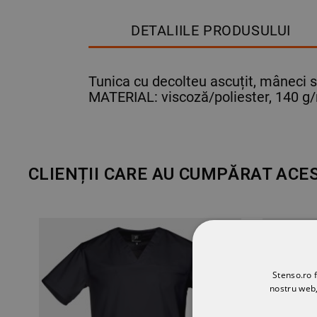
DETALIILE PRODUSULUI
Tunica cu decolteu ascuțit, mâneci 
MATERIAL: viscoză/poliester, 140 g
CLIENȚII CARE AU CUMPĂRAT ACE
Stenso.ro f
nostru web,