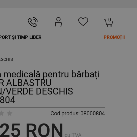
0
PORT ȘI TIMP LIBER
PROMOȚII
ESCHIS
 medicală pentru bărbați
R ALBASTRU
/VERDE DESCHIS
804
Cod produs:
08000804
,25 RON
cu TVA