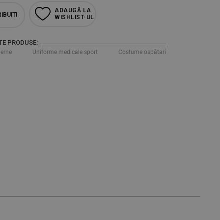
ADAUGĂ LA
IBUITI
WISHLIST-UL
TE PRODUSE:
erne
Uniforme medicale sport
Costume ospătari