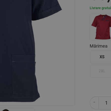
Livrare gratu
Mărimea
XS
2XL