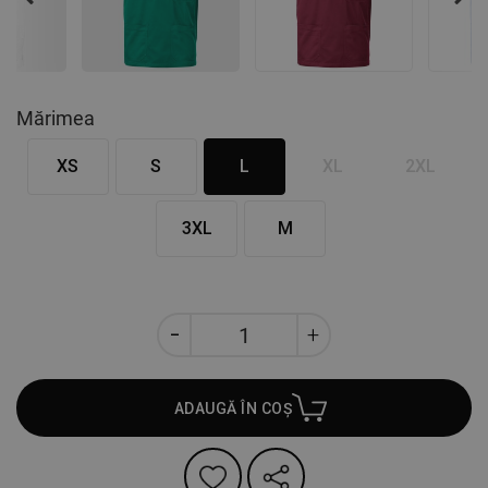
Nex
Mărimea
XS
S
L
XL
2XL
3XL
M
ADAUGĂ ÎN COȘ