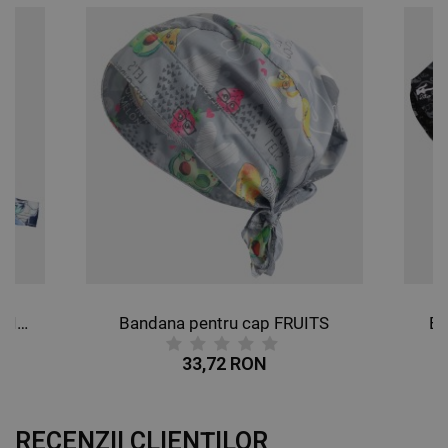
DE TARGETARE
DE FUNCŢIONALITATE
NECLASIFICATE
Bandana pentru cap BUTTERFLIES
Bandana pentru cap FRUITS
Ba
33,72 RON
RECENZII CLIENȚILOR