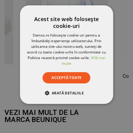
Acest site web folosește
cookie-uri
Stenso.ro folosește cookie-uri pentru a
îmbunătăți experiența utilizatorului. Prin
utilizarea site-ului nostru web, sunteți de
acord cu toate cookie-urile în conformitate cu
Politica noastră privind cookie-urile.
Află mai
multe
Tunică medicală pentru femei M1
ACCEPTĂ TOATE
70,40 RON
ARATĂ DETALIILE
STRICT NECESARE
VEZI MAI MULT DE LA
MARCA
BEUNIQUE
DE PERFORMANȚĂ