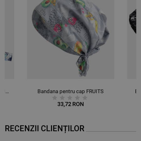
Bandana pentru cap BUTTERFLIES
Bandana pentru cap FRUITS
Ba
33,72 RON
RECENZII CLIENȚILOR