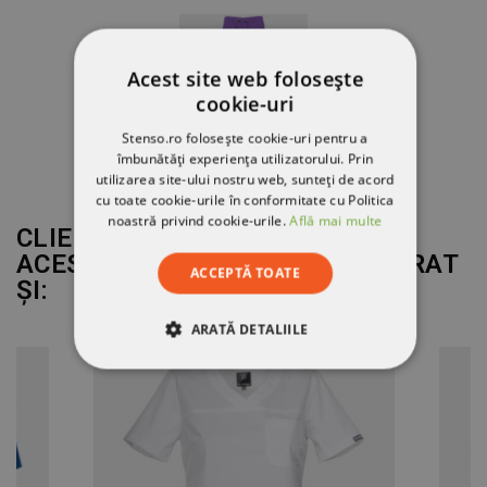
Acest site web folosește
cookie-uri
Stenso.ro folosește cookie-uri pentru a
îmbunătăți experiența utilizatorului. Prin
utilizarea site-ului nostru web, sunteți de acord
cu toate cookie-urile în conformitate cu Politica
noastră privind cookie-urile.
Află mai multe
CLIENȚII CARE AU CUMPĂRAT
ACEST PRODUS AU MAI CUMPĂRAT
ACCEPTĂ TOATE
ȘI:
ARATĂ DETALIILE
STRICT NECESARE
DE PERFORMANȚĂ
DE TARGETARE