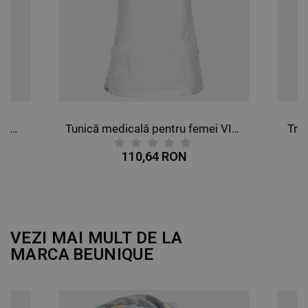
DE FUNCŢIONALITATE
NECLASIFICATE
Tricou polo STENSO NAOS ROYAL BLUE
Tunică medicală pentru femei VICTORIA ALB
Tri
110,64 RON
VEZI MAI MULT DE LA
MARCA
BEUNIQUE