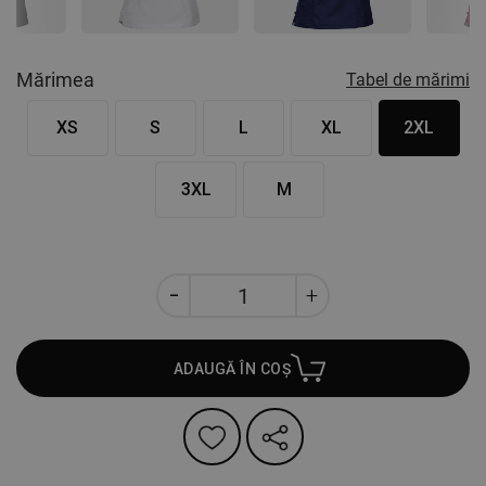
Mărimea
Tabel de mărimi
XS
S
L
XL
2XL
3XL
M
ADAUGĂ ÎN COȘ