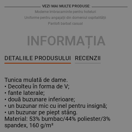
VEZI MAI MULTE PRODUSE:
Moderne Imbracaminte pentru hoteluri
Uniforme pentru angajații din domeniul ospitalității
Pantofi barbat casual
INFORMAȚIA
DETALIILE PRODUSULUI
RECENZII
Tunica mulată de dame.
• Decolteu în forma de V;
• fante laterale;
• două buzunare inferioare;
• un buzunar mic cu inel pentru insignă;
• un buzunar pe piept stâng.
Material: 53% bumbac/44% poliester/3%
spandex, 160 g/m²