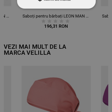
STRICT NECESARE
Saboți pentru bărbați LEON MAN BLACK
Saboți pentru bărbați LEON MAN WHITE
DE PERFORMANȚĂ
196,31 RON
DE TARGETARE
VEZI MAI MULT DE LA
DE FUNCŢIONALITATE
MARCA
VELILLA
NECLASIFICATE