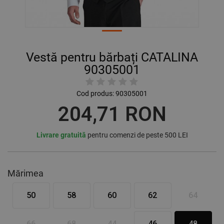
Vestă pentru bărbați CATALINA
90305001
Cod produs:
90305001
204,71 RON
Livrare gratuită
pentru comenzi de peste 500 LEI
Mărimea
50
58
60
62
64
66
68
44
46
48