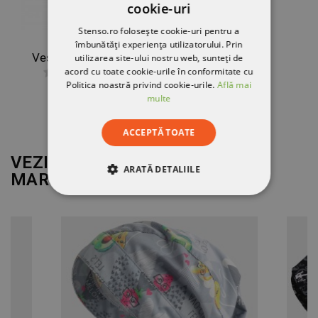
cookie-uri
Stenso.ro folosește cookie-uri pentru a
îmbunătăți experiența utilizatorului. Prin
Vestă pentru femei CATALINA
utilizarea site-ului nostru web, sunteți de
acord cu toate cookie-urile în conformitate cu
Politica noastră privind cookie-urile.
Află mai
204,71 RON
multe
ACCEPTĂ TOATE
VEZI MAI MULT DE LA
ARATĂ DETALIILE
MARCA
BEUNIQUE
STRICT NECESARE
DE PERFORMANȚĂ
DE TARGETARE
DE FUNCŢIONALITATE