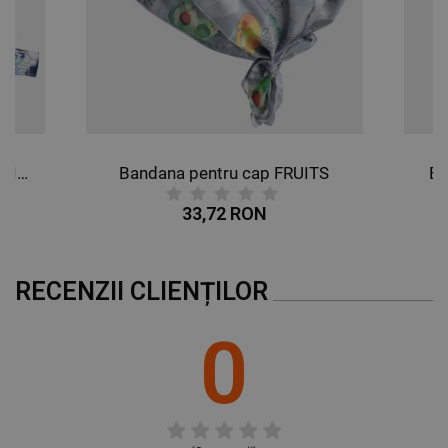
NECLASIFICATE
Bandana pentru cap BUTTERFLIES
Bandana pentru cap FRUITS
Ba
33,72 RON
RECENZII CLIENȚILOR
0