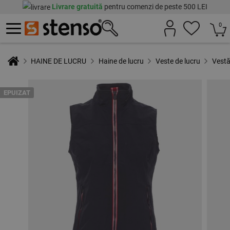
Livrare gratuită
pentru comenzi de peste 500 LEI
0
HAINE DE LUCRU
Haine de lucru
Veste de lucru
Vest
EPUIZAT