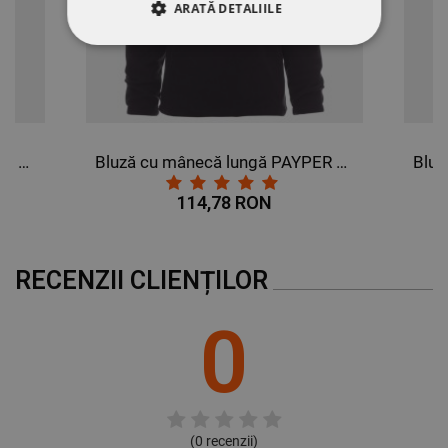
ARATĂ DETALIILE
STRICT NECESARE
DE PERFORMANȚĂ
DE TARGETARE
Bluză cu mânecă lungă PAYPER DOLOMITI+ GRI INCHIS
Bluză cu mânecă lungă PAYPER DOLOMITI+ NEGRU
DE FUNCŢIONALITATE
114,78 RON
NECLASIFICATE
RECENZII CLIENȚILOR
0
(
0
recenzii)