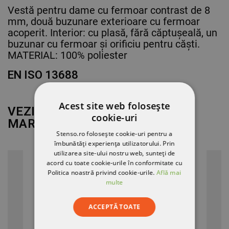
Vestă pentru dame cu fermoar contrast de 8
mm, două buzunare exterioare cu fermoar
acoperit. Interior: cu plasă, fără căptușeală, un
buzunar cu fermoar și orificiu pentru căști.
MATERIAL: 100% poliester
EN ISO 13688
Acest site web folosește
VEZI MAI MULT DE LA
cookie-uri
MARCA
PAYPER
Stenso.ro folosește cookie-uri pentru a
îmbunătăți experiența utilizatorului. Prin
utilizarea site-ului nostru web, sunteți de
acord cu toate cookie-urile în conformitate cu
Politica noastră privind cookie-urile.
Află mai
multe
ACCEPTĂ TOATE