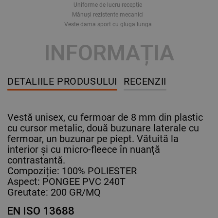
Uniforme de lucru recepție
Mănuși rezistente mecanici
Veste dama sport cu gluga lunga
INFORMAȚIA
DETALIILE PRODUSULUI
RECENZII
Vestă unisex, cu fermoar de 8 mm din plastic
cu cursor metalic, două buzunare laterale cu
fermoar, un buzunar pe piept. Vătuită la
interior și cu micro-fleece în nuanță
contrastantă.
Compoziție: 100% POLIESTER
Aspect: PONGEE PVC 240T
Greutate: 200 GR/MQ
EN ISO 13688