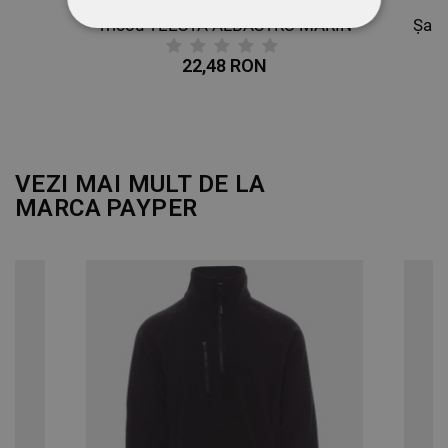
D
Tricou TEESTA ALBASTRU MARIN
STRICT NECESARE
22,48 RON
DE PERFORMANȚĂ
DE TARGETARE
DE FUNCŢIONALITATE
VEZI MAI MULT DE LA
MARCA
PAYPER
NECLASIFICATE