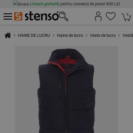
Livrare gratuită
pentru comenzi de peste 500 LEI
0
HAINE DE LUCRU
Haine de lucru
Veste de lucru
Vest