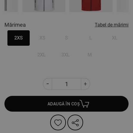
Mărimea
Tabel de mărimi
2XS
XS
S
L
XL
2XL
3XL
M
ADAUGĂ ÎN COȘ