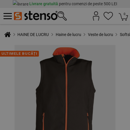
Livrare gratuită
pentru comenzi de peste 500 LEI
0
HAINE DE LUCRU
Haine de lucru
Veste de lucru
Soft
ULTIMELE BUCĂȚI