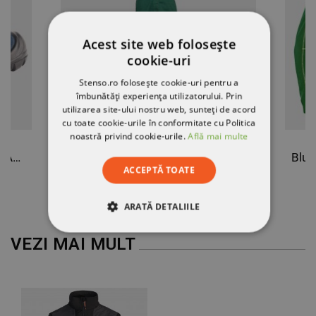
Acest site web folosește
cookie-uri
Stenso.ro folosește cookie-uri pentru a
îmbunătăți experiența utilizatorului. Prin
utilizarea site-ului nostru web, sunteți de acord
cu toate cookie-urile în conformitate cu Politica
noastră privind cookie-urile.
Află mai multe
Bocanci de protecție DAKOTA ANKLE PRO S1
Salopetă de lucru PRIMO VERDE
ACCEPTĂ TOATE
78,04 RON
ARATĂ DETALIILE
STRICT NECESARE
VEZI MAI MULT
DE PERFORMANȚĂ
DE TARGETARE