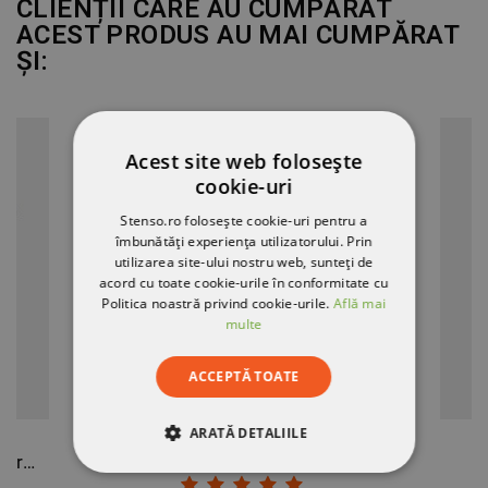
CLIENȚII CARE AU CUMPĂRAT
ACEST PRODUS AU MAI CUMPĂRAT
ȘI:
Acest site web folosește
cookie-uri
Stenso.ro folosește cookie-uri pentru a
îmbunătăți experiența utilizatorului. Prin
utilizarea site-ului nostru web, sunteți de
acord cu toate cookie-urile în conformitate cu
Politica noastră privind cookie-urile.
Află mai
multe
ACCEPTĂ TOATE
ARATĂ DETALIILE
Cămașă cu mânecă scurtă pentru femei PORTO FINO ȘAMPANIE
Bonetă pentru bucătar TULL
STRICT NECESARE