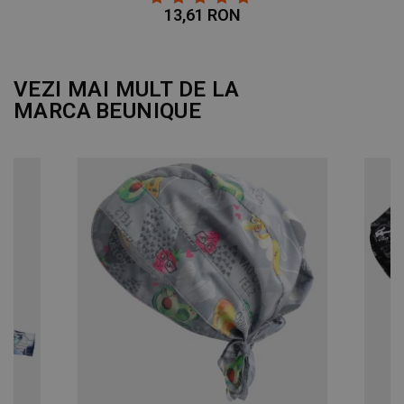
13,61 RON
DE PERFORMANȚĂ
DE TARGETARE
VEZI MAI MULT DE LA
MARCA
BEUNIQUE
DE FUNCŢIONALITATE
NECLASIFICATE