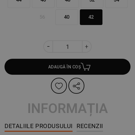
56
40
42
ADAUGĂ ÎN COȘ
INFORMAȚIA
DETALIILE PRODUSULUI
RECENZII