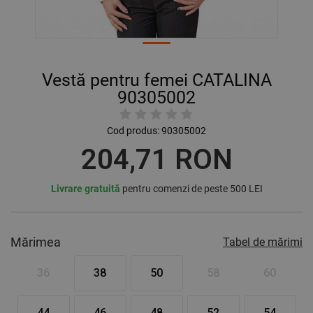
Vestă pentru femei CATALINA
90305002
Cod produs:
90305002
204,71 RON
Livrare gratuită
pentru comenzi de peste 500 LEI
Mărimea
Tabel de mărimi
36
38
50
58
60
44
46
48
52
54