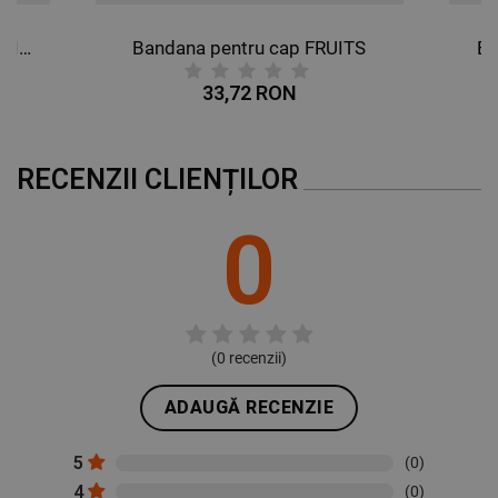
Bandana pentru cap BUTTERFLIES
Bandana pentru cap FRUITS
Ba
33,72 RON
RECENZII CLIENȚILOR
0
(
0
recenzii)
ADAUGĂ RECENZIE
5
(0)
4
(0)