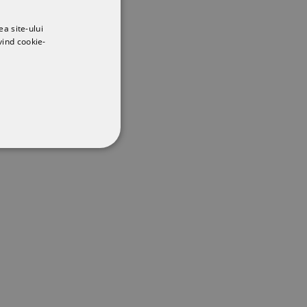
ea site-ului
vind cookie-
CŢIONALITATE