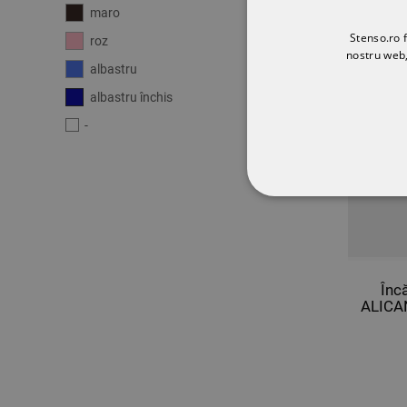
maro
(8)
ULTIM
Stenso.ro f
roz
(1)
nostru web,
albastru
(6)
albastru închis
(3)
-
(1)
STRICT NECESA
NECLASIFICATE
Înc
ALICA