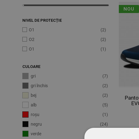
NOU
NIVEL DE PROTECȚIE
O1
(2)
O2
(2)
О1
(1)
CULOARE
gri
(7)
gri închis
(2)
bej
(2)
Panto
EV
alb
(5)
roșu
(1)
negru
(24)
verde
(2)