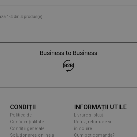
aza 1-4 din 4 produs(e)
Business to Business
CONDIȚII
INFORMAȚII UTILE
Politica de
Livrare și plată
Confidențialitate
Refuz, returnare și
Condiții generale
înlocuire
Soluționarea online a
Cum pot comanda?