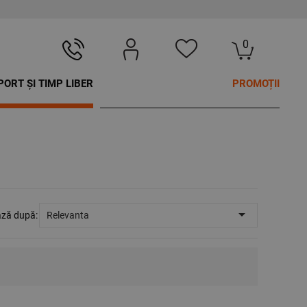
0
PORT ȘI TIMP LIBER
PROMOȚII

ază după:
Relevanta