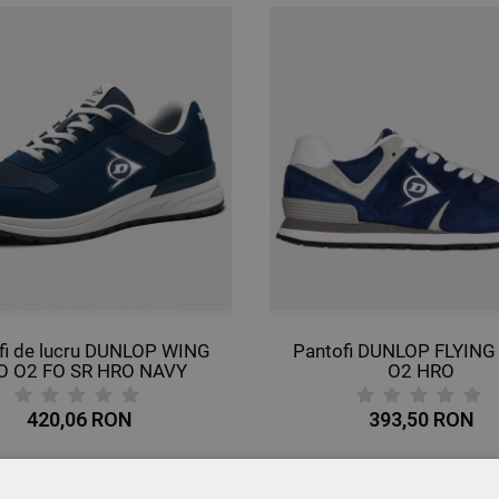
fi de lucru DUNLOP WING
Pantofi DUNLOP FLYIN
O O2 FO SR HRO NAVY
O2 HRO
420,06 RON
393,50 RON