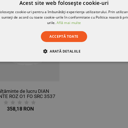
Acest site web folosește cookie-uri
ELE BUCĂȚI
olosește cookie-uri pentru a îmbunătăți experiența utilizatorului. Prin utilizar
 sunteți de acord cu toate cookie-urile în conformitate cu Politica noastră pri
urile.
Află mai multe
ACCEPTĂ TOATE
ARATĂ DETALIILE
RE
DE PERFORMANȚĂ
DE TARGETARE
DE FUN
ălțăminte de lucru DIAN
NTE ROZ O1 FO SRC 3537
358,18 RON