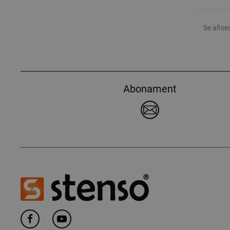
Se afise
Abonament