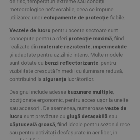
de risc, temperaturi extreme sau condiții
meteorologice nefavorabile, ceea ce impune
utilizarea unor
echipamente de protecție
fiabile.
Vestele de lucru
pentru aceste sectoare sunt
concepute pentru a oferi
protecție maximă
, fiind
realizate din
materiale rezistente
,
impermeabile
și adaptate pentru uz zilnic intens. Multe modele
sunt dotate cu
benzi reflectorizante
, pentru
vizibilitate crescută în medii cu iluminare redusă,
contribuind la
siguranța
lucrătorilor.
Designul include adesea
buzunare multiple
,
poziționate ergonomic, pentru acces ușor la unelte
sau accesorii. De asemenea, numeroase
veste de
lucru
sunt prevăzute cu
glugă detașabilă
sau
căptușeală groasă
, fiind ideale pentru sezonul rece
sau pentru activități desfășurate în aer liber, în