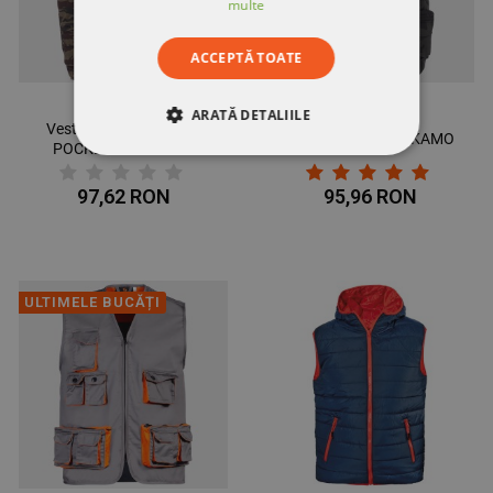
multe
ACCEPTĂ TOATE
ARATĂ DETALIILE
Vestă de lucru PAYPER
Vestă de camuflaj KAMO
POCKET CAMUFLAJ
STRICT NECESARE
97,62 RON
95,96 RON
DE PERFORMANȚĂ
DE TARGETARE
ULTIMELE BUCĂȚI
DE FUNCŢIONALITATE
NECLASIFICATE