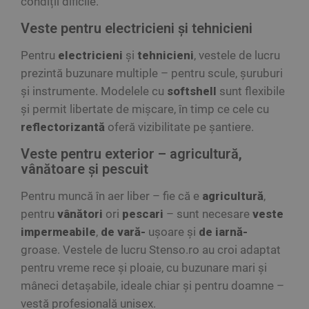
condiții dificile.
Veste pentru electricieni și tehnicieni
Pentru
electricieni
și
tehnicieni
, vestele de lucru
prezintă buzunare multiple – pentru scule, șuruburi
și instrumente. Modelele cu
softshell
sunt flexibile
și permit libertate de mișcare, în timp ce cele cu
reflectorizantă
oferă vizibilitate pe șantiere.
Veste pentru exterior – agricultură,
vânătoare și pescuit
Pentru muncă în aer liber – fie că e
agricultură
,
pentru
vânători
ori
pescari
– sunt necesare
veste
impermeabile
,
de vară-
ușoare și
de iarnă-
groase. Vestele de lucru Stenso.ro au croi adaptat
pentru vreme rece și ploaie, cu buzunare mari și
mâneci detașabile, ideale chiar și pentru doamne –
vestă profesională unisex.