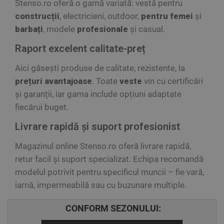
Stenso.ro oferă o gamă variată: vestă pentru
construcții
, electricieni, outdoor,
pentru femei
și
barbați
, modele
profesionale
și casual.
Raport excelent calitate-preț
Aici găsești produse de calitate, rezistente, la
prețuri avantajoase
. Toate
veste
vin cu certificări
și garanții, iar gama include opțiuni adaptate
fiecărui buget.
Livrare rapidă și suport profesionist
Magazinul
online
Stenso.ro oferă
livrare rapidă
,
retur facil și suport specializat. Echipa recomandă
modelul potrivit pentru specificul muncii – fie vară,
iarnă, impermeabilă sau cu buzunare multiple.
CONFORM SEZONULUI: