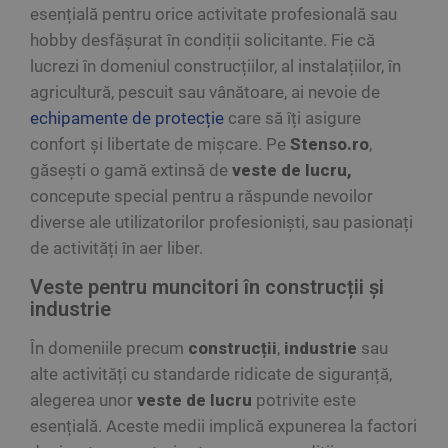
esențială pentru orice activitate profesională sau
hobby desfășurat în condiții solicitante. Fie că
lucrezi în domeniul construcțiilor, al instalațiilor, în
agricultură, pescuit sau vânătoare, ai nevoie de
echipamente de protecție
care să îți asigure
confort și libertate de mișcare. Pe
Stenso.ro
,
găsești o gamă extinsă de
veste de lucru,
concepute special pentru a răspunde nevoilor
diverse ale utilizatorilor profesioniști, sau pasionați
de activități în aer liber.
Veste pentru muncitori în construcții și
industrie
În domeniile precum
construcții
,
industrie
sau
alte activități cu standarde ridicate de siguranță,
alegerea unor
veste de lucru
potrivite este
esențială. Aceste medii implică expunerea la factori