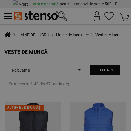
Livrare gratuită
pentru comenzi de peste 500 LEI
0
HAINE DE LUCRU
Haine de lucru
Veste de lucru
VESTE DE MUNCĂ

Relevanta
FILTRARE
Se afiseaza 1-48 din 67 produs(e)
ULTIMELE BUCĂȚI