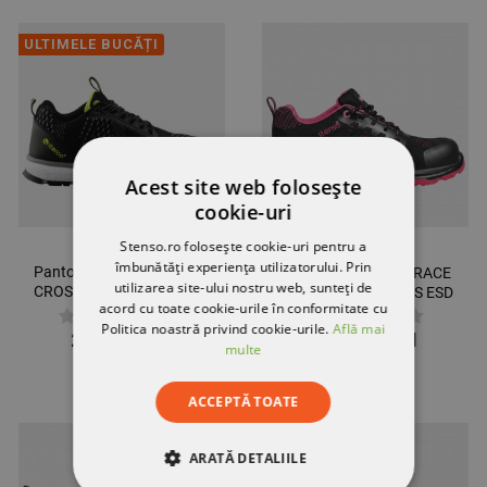
ULTIMELE BUCĂȚI
Acest site web folosește
cookie-uri
Stenso.ro folosește cookie-uri pentru a
îmbunătăți experiența utilizatorului. Prin
Pantofi respirabili REVOLT
Pantofi sport scurți RACE
utilizarea site-ului nostru web, sunteți de
CROSS BLACK O1 MF ESD
PRO LADY LOW S1PS ESD
acord cu toate cookie-urile în conformitate cu
SR
Politica noastră privind cookie-urile.
Află mai
274,34 RON
181,04 RON
multe
ACCEPTĂ TOATE
ARATĂ DETALIILE