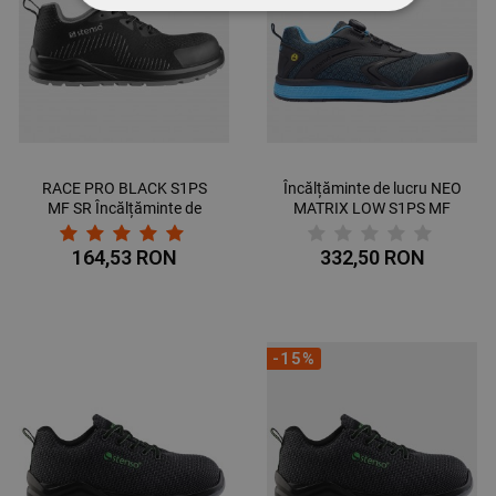
STRICT NECESARE
DE PERFORMANȚĂ
DE TARGETARE
DE FUNCŢIONALITATE
RACE PRO BLACK S1PS
Încălțăminte de lucru NEO
MF SR Încălțăminte de
MATRIX LOW S1PS MF
NECLASIFICATE
protecție
ESD
164,53 RON
332,50 RON
-15%