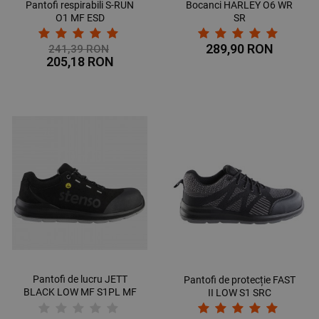
Pantofi respirabili S-RUN
Bocanci HARLEY О6 WR
O1 MF ESD
SR
289,90 RON
241,39 RON
205,18 RON
Pantofi de lucru JETT
Pantofi de protecție FAST
BLACK LOW MF S1PL MF
II LOW S1 SRC
ESD