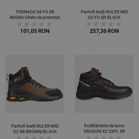
TORNADO S4 FO SR
Pantofi înalți RULER MID
NEGRU Ghete de protecție
O2 FO SR BLACK
101,05 RON
257,36 RON
Încălțăminte de lucru
Pantofi înalți RULER MID
DRAGON X2 S3PL SR
O2 SR BROWN/BLACK
BETA