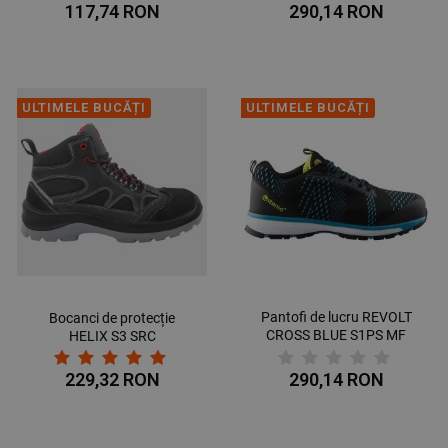
117,74 RON
290,14 RON
ULTIMELE BUCĂȚI
ULTIMELE BUCĂȚI
Pantofi de lucru REVOLT
Bocanci de protecție
CROSS BLUE S1PS MF
HELIX S3 SRC
ESD SR
229,32 RON
290,14 RON