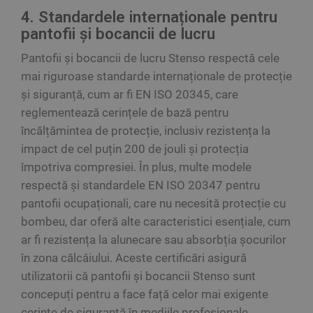
4. Standardele internaționale pentru
pantofii și bocancii de lucru
Pantofii și bocancii de lucru Stenso respectă cele
mai riguroase standarde internaționale de protecție
și siguranță, cum ar fi EN ISO 20345, care
reglementează cerințele de bază pentru
încălțămintea de protecție, inclusiv rezistența la
impact de cel puțin 200 de jouli și protecția
împotriva compresiei. În plus, multe modele
respectă și standardele EN ISO 20347 pentru
pantofii ocupaționali, care nu necesită protecție cu
bombeu, dar oferă alte caracteristici esențiale, cum
ar fi rezistența la alunecare sau absorbția șocurilor
în zona călcâiului. Aceste certificări asigură
utilizatorii că pantofii și bocancii Stenso sunt
concepuți pentru a face față celor mai exigente
cerințe de siguranță în mediile profesionale.