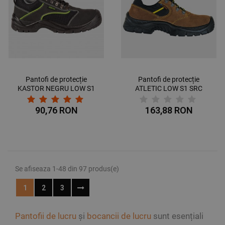
Pantofi de protecție
Pantofi de protecție
KASTOR NEGRU LOW S1
ATLETIC LOW S1 SRC
90,76 RON
163,88 RON
Se afiseaza 1-48 din 97 produs(e)
1
2
3
Pantofii de lucru
și
bocancii de lucru
sunt esențiali