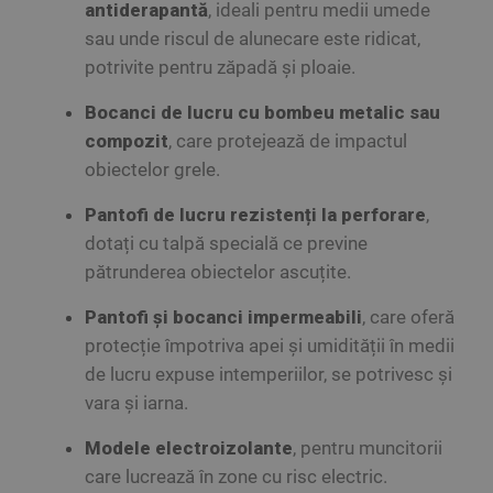
antiderapantă
, ideali pentru medii umede
sau unde riscul de alunecare este ridicat,
potrivite pentru zăpadă și ploaie.
Bocanci de lucru cu bombeu metalic sau
compozit
, care protejează de impactul
obiectelor grele.
Pantofi de lucru rezistenți la perforare
,
dotați cu talpă specială ce previne
pătrunderea obiectelor ascuțite.
Pantofi și bocanci impermeabili
, care oferă
protecție împotriva apei și umidității în medii
de lucru expuse intemperiilor, se potrivesc și
vara și iarna.
Modele electroizolante
, pentru muncitorii
care lucrează în zone cu risc electric.