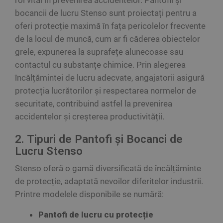
rol vital în prevenirea accidentelor. Pantofii și
bocancii de lucru Stenso sunt proiectați pentru a
oferi protecție maximă în fața pericolelor frecvente
de la locul de muncă, cum ar fi căderea obiectelor
grele, expunerea la suprafețe alunecoase sau
contactul cu substanțe chimice. Prin alegerea
încălțămintei de lucru adecvate, angajatorii asigură
protecția lucrătorilor și respectarea normelor de
securitate, contribuind astfel la prevenirea
accidentelor și creșterea productivității.
2. Tipuri de Pantofi și Bocanci de
Lucru Stenso
Stenso oferă o gamă diversificată de încălțăminte
de protecție, adaptată nevoilor diferitelor industrii.
Printre modelele disponibile se numără:
Pantofi de lucru cu protecție