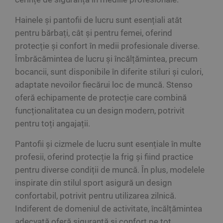
Hainele și pantofii de lucru sunt esențiali atât
pentru bărbați, cât și pentru femei, oferind
protecție și confort în medii profesionale diverse.
Îmbrăcămintea de lucru și încălțămintea, precum
bocancii, sunt disponibile în diferite stiluri și culori,
adaptate nevoilor fiecărui loc de muncă. Stenso
oferă echipamente de protecție care combină
funcționalitatea cu un design modern, potrivit
pentru toți angajații.
Pantofii și cizmele de lucru sunt esențiale în multe
profesii, oferind protecție la frig și fiind practice
pentru diverse condiții de muncă. În plus, modelele
inspirate din stilul sport asigură un design
confortabil, potrivit pentru utilizarea zilnică.
Indiferent de domeniul de activitate, încălțămintea
adecvată oferă siguranță și confort pe tot