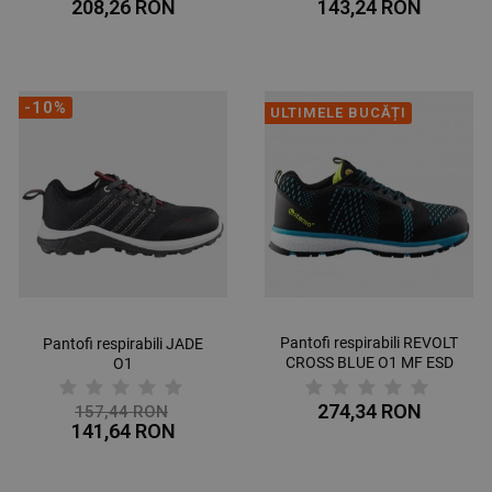
208,26 RON
143,24 RON
-10%
ULTIMELE BUCĂȚI
Pantofi respirabili REVOLT
Pantofi respirabili JADE
CROSS BLUE O1 MF ESD
O1
SR
274,34 RON
157,44 RON
141,64 RON