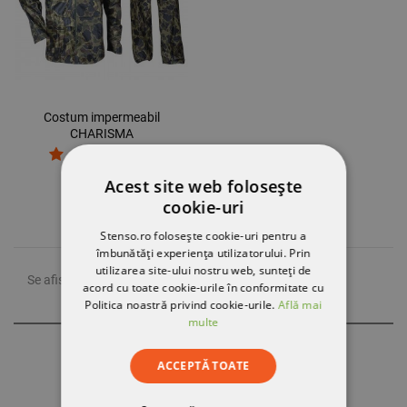
Costum impermeabil
CHARISMA
CAMOUFLAGE
68,63 RON
Acest site web folosește
cookie-uri
Stenso.ro folosește cookie-uri pentru a
îmbunătăți experiența utilizatorului. Prin
utilizarea site-ului nostru web, sunteți de
Se afiseaza 1-1 din 1 produs(e)
acord cu toate cookie-urile în conformitate cu
Politica noastră privind cookie-urile.
Află mai
multe
Abonament
ACCEPTĂ TOATE