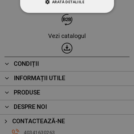
ARATĂ DETALIILE
Business to Business
STRICT NECESARE
DE PERFORMANȚĂ
Vezi catalogul
DE TARGETARE
DE FUNCŢIONALITATE
CONDIȚII
NECLASIFICATE
INFORMAȚII UTILE
PRODUSE
DESPRE NOI
CONTACTEAZĂ-NE
40341630263