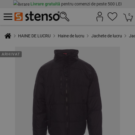
Livrare gratuită
pentru comenzi de peste 500 LEI
0
HAINE DE LUCRU
Haine de lucru
Jachete de lucru
Ja
ARHIVAT