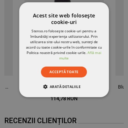
Acest site web folosește
cookie-uri
Stenso.ro folosește cookie-uri pentru a
îmbunătăți experiența utilizatorului. Prin
utilizarea site-ului nostru web, sunteți de
acord cu toate cookie-urile în conformitate cu
Politica noastră privind cookie-urile.
Află mai
multe
ACCEPTĂ TOATE
Bluză cu mânecă lungă PAYPER DOLOMITI+ GRI INCHIS
Bluză cu mânecă lungă PAYPER DOLOMITI+ NEGRU
ARATĂ DETALIILE
114,78 RON
STRICT NECESARE
DE PERFORMANȚĂ
RECENZII CLIENȚILOR
DE TARGETARE