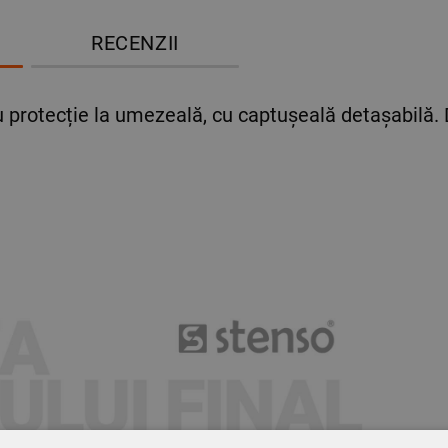
RECENZII
u protecție la umezeală, cu captușeală detașabilă.