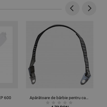
Previous
Next
EP 600
Apărătoare de bărbie pentru cască STENSO