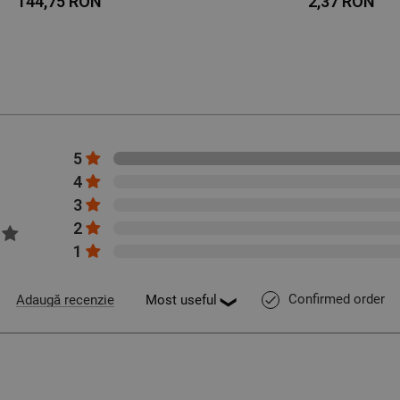
144,75 RON
2,37 RON
5
4
3
2
1
Confirmed order
Adaugă recenzie
done