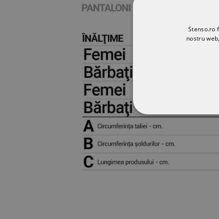
Stenso.ro f
nostru web,
STRICT NECESA
NECLASIFICATE