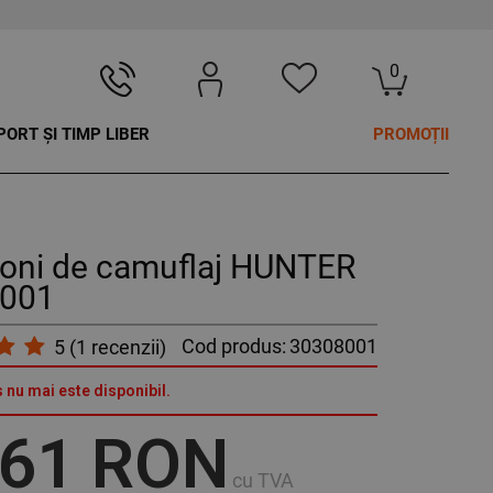
0
PORT ȘI TIMP LIBER
PROMOȚII
loni de camuflaj HUNTER
001
Cod produs:
30308001
5
(
1
recenzii)
 nu mai este disponibil.
,61 RON
cu TVA