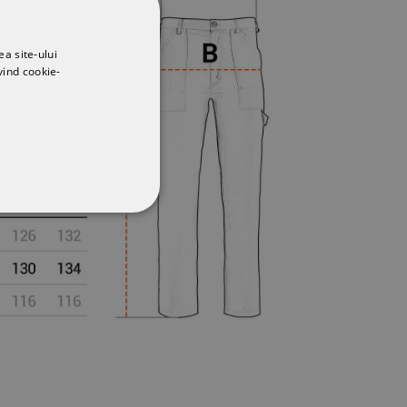
ea site-ului
vind cookie-
CŢIONALITATE