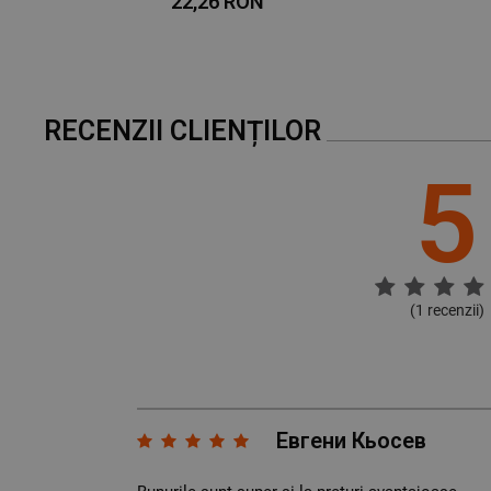
22,26 RON
RECENZII CLIENȚILOR
5
(
1
recenzii)
Евгени Кьосев