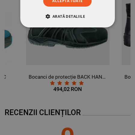
ACCEPTĂ TOATE
ARATĂ DETALIILE
STRICT NECESARE
DE PERFORMANȚĂ
DE TARGETARE
DE FUNCŢIONALITATE
SRC
Bocanci de protecție BACK HAND S3 SRC
NECLASIFICATE
494,02 RON
RECENZII CLIENȚILOR