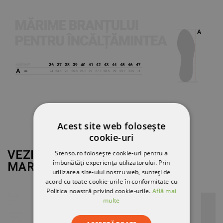
Acest site web folosește
cookie-uri
VEZI MAI MULT DE LA
Stenso.ro folosește cookie-uri pentru a
îmbunătăți experiența utilizatorului. Prin
MARCA
COFRA
utilizarea site-ului nostru web, sunteți de
acord cu toate cookie-urile în conformitate cu
Politica noastră privind cookie-urile.
Află mai
multe