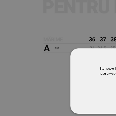
Stenso.ro f
nostru web,
STRICT NECESA