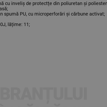
u inveliș de protectțe din poliuretan și poliester
asă;
din spumă PU, cu microperforări și cărbune activat;
0J, lățime: 11;