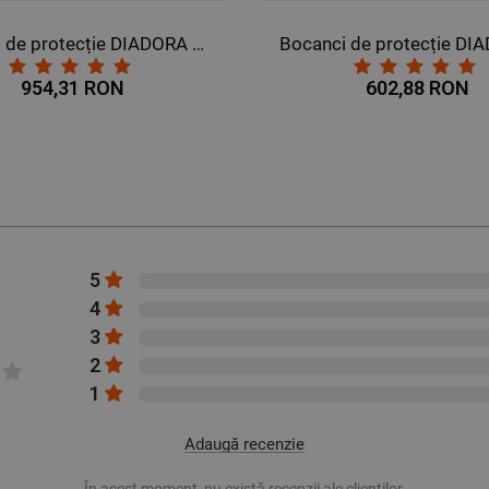
Bocanci de protecție DIADORA GLOVE TECH HI PRO S3 SRA HRO ESD
954,31 RON
602,88 RON
5
4
3
2
1
Adaugă recenzie