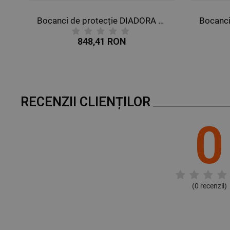
DORA TOP SEAMLESS EVO
Bocanci de protecție DIADORA GLOVE II HIGH S3 HRO SRA
848,41 RON
RECENZII CLIENȚILOR
0
(
0
recenzii)