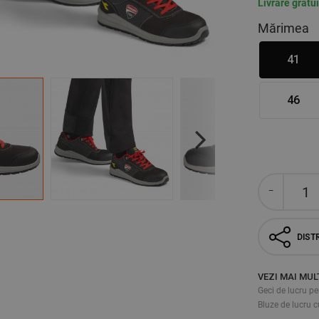
Livrare gratu
Mărimea
41
46
Next
DISTR
VEZI MAI MUL
Geci de lucru pe
Bluze de lucru 