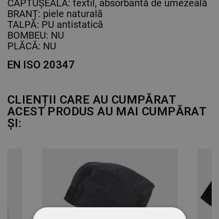
CĂPTUȘEALĂ: textil, absorbantă de umezeală
BRANȚ: piele naturală
TALPĂ: PU antistatică
BOMBEU: NU
PLĂCĂ: NU
EN ISO 20347
CLIENȚII CARE AU CUMPĂRAT
ACEST PRODUS AU MAI CUMPĂRAT
ȘI: