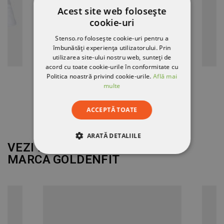
Acest site web folosește
cookie-uri
Stenso.ro folosește cookie-uri pentru a
îmbunătăți experiența utilizatorului. Prin
utilizarea site-ului nostru web, sunteți de
acord cu toate cookie-urile în conformitate cu
Politica noastră privind cookie-urile.
Află mai
3
Bandană de bucătar CHEFS S903
multe
28,99 RON
ACCEPTĂ TOATE
ARATĂ DETALIILE
VEZI MAI MULT DE LA
MARCA
GOLDENFIT
STRICT NECESARE
DE PERFORMANȚĂ
DE TARGETARE