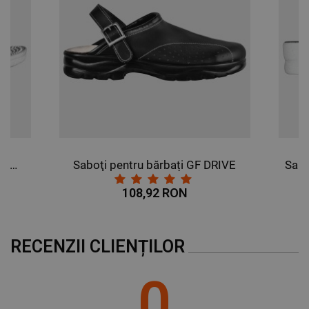
DE FUNCŢIONALITATE
NECLASIFICATE
Papuci pentru femei NEW RELAX ALB
Saboţi pentru bărbați GF DRIVE
108,92 RON
RECENZII CLIENȚILOR
0