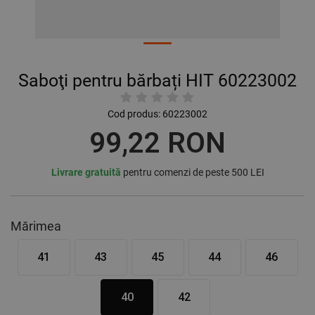
Saboţi pentru bărbați HIT 60223002
Cod produs:
60223002
99,22 RON
Livrare gratuită
pentru comenzi de peste 500 LEI
Mărimea
41
43
45
44
46
40
42