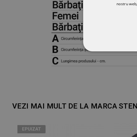
nostru web,
STRICT NECESA
NECLASIFICATE
VEZI MAI MULT DE LA MARCA
STE
EPUIZAT