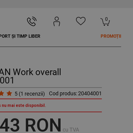
0
PORT ȘI TIMP LIBER
PROMOȚII
N Work overall
001
Cod produs:
20404001
5
(
1
recenzii)
 nu mai este disponibil.
,43 RON
cu TVA