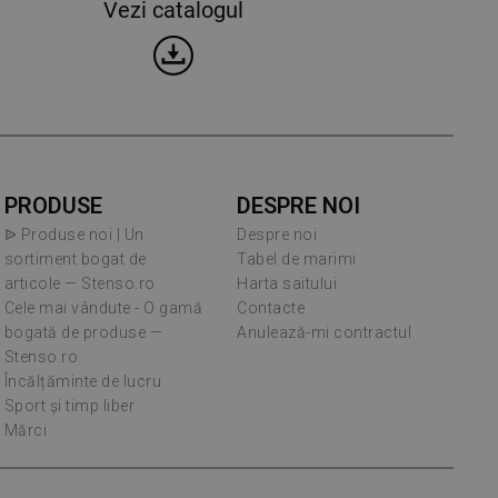
Vezi catalogul
PRODUSE
DESPRE NOI
ᐉ Produse noi | Un
Despre noi
sortiment bogat de
Tabel de marimi
articole — Stenso.ro
Harta saitului
Cele mai vândute - O gamă
Contacte
bogată de produse —
Anulează-mi contractul
Stenso.ro
Încălțăminte de lucru
Sport și timp liber
Mărci