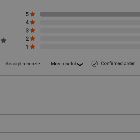
5
4
3
2
1
Confirmed order
Adaugă recenzie
done