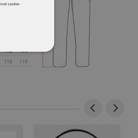
vind cookie-
CŢIONALITATE
Previous
Next