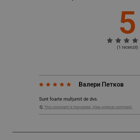
5
(
1
recenzii)
Валери Петков
Sunt foarte mulțumit de dvs.
public
This comment is translated. View original comment.