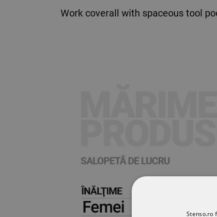
Work coverall with spaceous tool po
Stenso.ro f