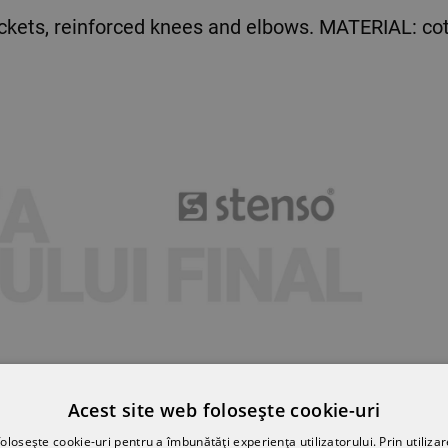
ckets, reinforced knees and elbows. MATERIAL: cot
Acest site web folosește cookie-uri
olosește cookie-uri pentru a îmbunătăți experiența utilizatorului. Prin utilizar