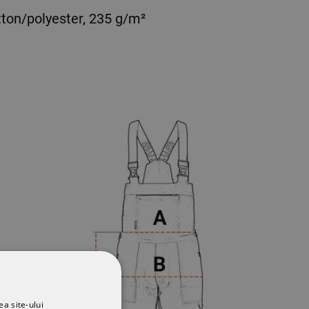
ton/polyester, 235 g/m²
ea site-ului