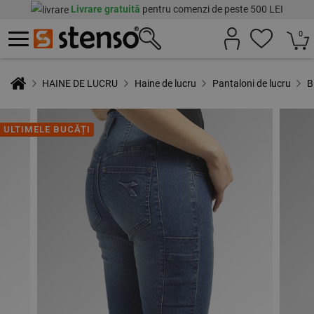
Livrare gratuită
pentru comenzi de peste 500 LEI
0
HAINE DE LUCRU
Haine de lucru
Pantaloni de lucru
B
ULTIMELE BUCĂȚI