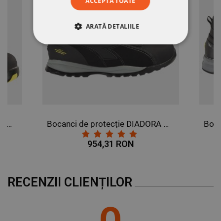
ACCEPTĂ TOATE
ARATĂ DETALIILE
STRICT NECESARE
DE PERFORMANȚĂ
DE TARGETARE
DE FUNCŢIONALITATE
Bocanci de protecție DIADORA GLOVE II HIGH S3 HRO SRA
Bocanci de protecție DIADORA GLOVE TECH HI PRO S3 SRA HRO ESD
NECLASIFICATE
954,31 RON
RECENZII CLIENȚILOR