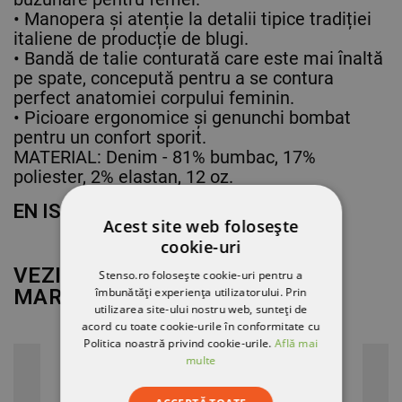
• Manopera și atenție la detalii tipice tradiției
italiene de producție de blugi.
• Bandă de talie conturată care este mai înaltă
pe spate, concepută pentru a se contura
perfect anatomiei corpului feminin.
• Picioare ergonomice și genunchi bombat
pentru un confort sporit.
MATERIAL: Denim - 81% bumbac, 17%
poliester, 2% elastan, 12 oz.
EN ISO 13688
Acest site web folosește
cookie-uri
VEZI MAI MULT DE LA
Stenso.ro folosește cookie-uri pentru a
îmbunătăți experiența utilizatorului. Prin
MARCA
DIADORA
utilizarea site-ului nostru web, sunteți de
acord cu toate cookie-urile în conformitate cu
Politica noastră privind cookie-urile.
Află mai
multe