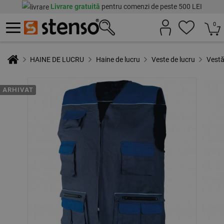
Livrare gratuită
pentru comenzi de peste 500 LEI
0
HAINE DE LUCRU
Haine de lucru
Veste de lucru
Vest
ARHIVAT