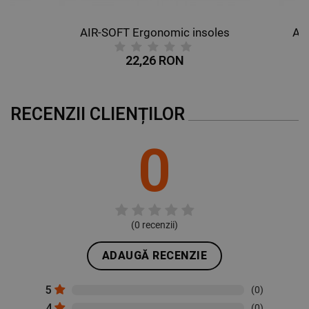
DE PERFORMANȚĂ
AIR-SOFT Ergonomic insoles
AL
22,26 RON
DE TARGETARE
DE FUNCŢIONALITATE
RECENZII CLIENȚILOR
NECLASIFICATE
0
(
0
recenzii)
ADAUGĂ RECENZIE
5
(0)
4
(0)