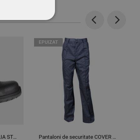
CŢIONALITATE
Previous
Next
EPUIZAT
Pantofi de protecție SICILIA STRONG S3
Pantaloni de securitate COVER GRI