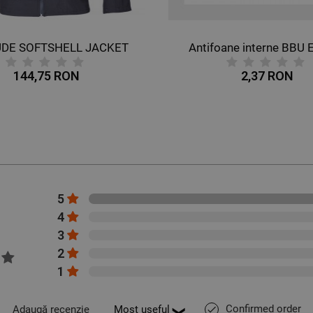
UDE SOFTSHELL JACKET
Antifoane interne BBU 
144,75 RON
2,37 RON
5
4
3
2
1
Confirmed order
Adaugă recenzie
done