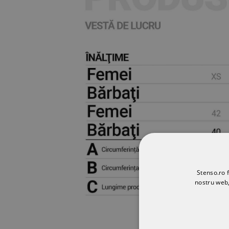
Stenso.ro f
nostru web,