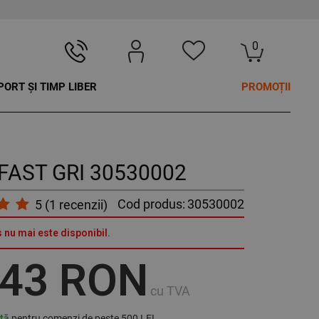
0
PORT ȘI TIMP LIBER
PROMOȚII
 FAST GRI 30530002
Cod produs:
30530002
5
(
1
recenzii)
 nu mai este disponibil.
,43 RON
cu TVA
ită
pentru comenzi de peste 500 LEI