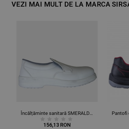
VEZI MAI MULT DE LA MARCA
SIRS
nte sanitară GIADA S2 SRC
Încălțăminte sanitară SMERALDO S1 SRC
156,13 RON