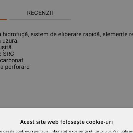
RECENZII
idrofugă, sistem de eliberare rapidă, elemente re
a uzura.
ușită.
e SRC
icarbonat
la perforare
ST PRODUS AU MAI CUMPĂRAT ȘI:
Acest site web folosește cookie-uri
olosește cookie-uri pentru a îmbunătăți experiența utilizatorului. Prin utilizar