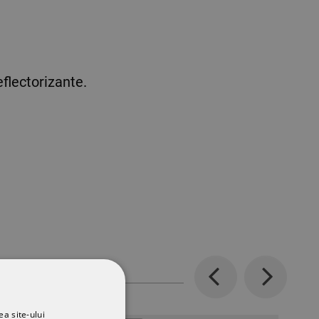
flectorizante.
Previous
Next
ea site-ului