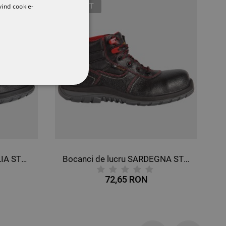
EPUIZAT
vind cookie-
CŢIONALITATE
Pantofi de protecție SICILIA STRONG S3
Bocanci de lucru SARDEGNA STRONG O2
72,65 RON