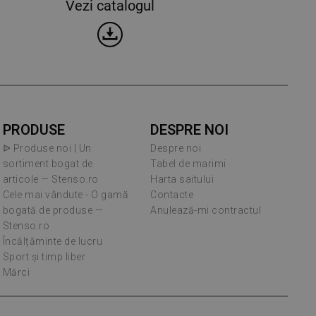
Vezi catalogul
PRODUSE
DESPRE NOI
ᐉ Produse noi | Un
Despre noi
sortiment bogat de
Tabel de marimi
articole — Stenso.ro
Harta saitului
Cele mai vândute - O gamă
Contacte
bogată de produse —
Anulează-mi contractul
Stenso.ro
Încălțăminte de lucru
Sport și timp liber
Mărci