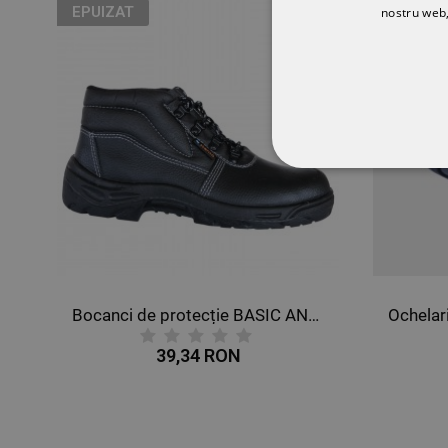
EPUIZAT
nostru web,
STRICT NECESA
NECLASIFICATE
3
Bocanci de protecție BASIC ANKLE S1
39,34 RON