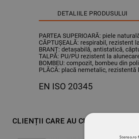
DETALIILE PRODUSULUI
PARTEA SUPERIOARĂ: piele naturală h
CĂPTUȘEALĂ: respirabil, rezistent l
BRANȚ: detașabilă, antistatică, căpt
TALPĂ: PU/PU rezistent la alunecar
BOMBEU: compozit, bombeu din pol
PLĂCĂ: placă nemetalic, rezistentă 
EN ISO 20345
CLIENȚII CARE AU CUMPĂRAT ACE
Stenso.ro f