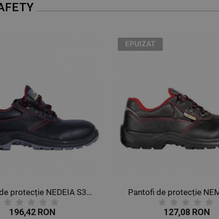
AFETY
EPUIZAT
Pantofi de protecție NEDEIA S3PP
Pantofi de protecție NE
196,42 RON
127,08 RON