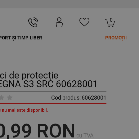
0
PORT ȘI TIMP LIBER
PROMOȚII
i de protecție
GNA S3 SRC 60628001
Cod produs:
60628001
 nu mai este disponibil.
0,99 RON
cu TVA