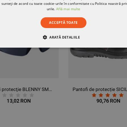
 sunteți de acord cu toate cookie-urile în conformitate cu Politica noastră pri
urile.
Află mai multe
ACCEPTĂ TOATE
ARATĂ DETALIILE
RE
DE PERFORMANȚĂ
DE TARGETARE
DE FUN
Ochelari protecţie BLENNY SMOKE
13,02 RON
90,76 RON