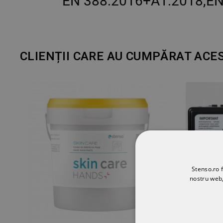
EN 388:2016+A1:2018,EN
CLIENȚII CARE AU CUMPĂRAT ACE
Stenso.ro f
nostru web,