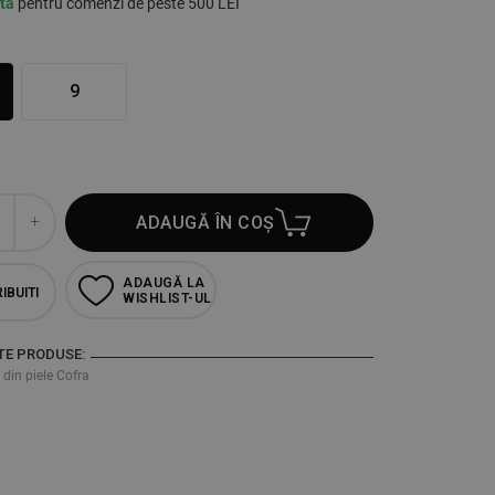
ită
pentru comenzi de peste 500 LEI
9
ADAUGĂ ÎN COȘ
ADAUGĂ LA
IBUITI
WISHLIST-UL
TE PRODUSE:
 din piele Cofra