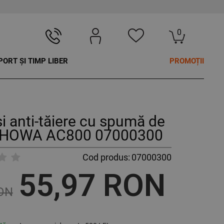
0
PORT ȘI TIMP LIBER
PROMOȚII
 anti-tăiere cu spumă de
l SHOWA AC800 07000300
Cod produs:
07000300
55,97 RON
RON