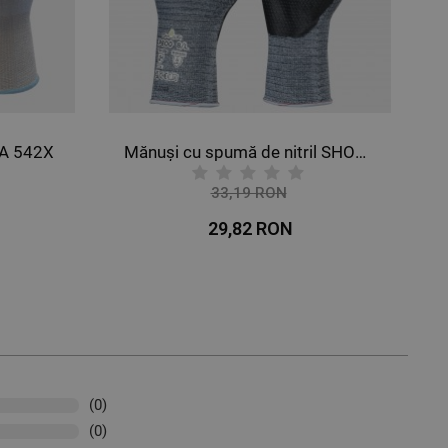
WA 542X
Mănuși cu spumă de nitril SHOWA AP800
33,19 RON
-10%
29,82 RON
(0)
(0)