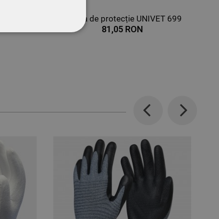
AHARA
Viziera de protecție UNIVET 699
81,05 RON
CŢIONALITATE
Previous
Next