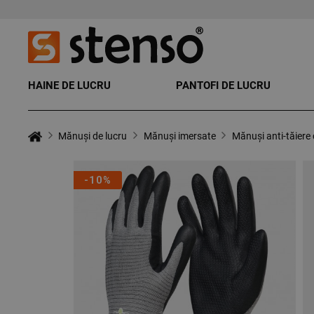
HAINE DE LUCRU
PANTOFI DE LUCRU
Mănuși de lucru
Mănuși imersate
Mănuși anti-tăier
-10%