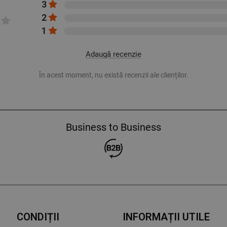
3
2
1
Adaugă recenzie
În acest moment, nu există recenzii ale clienților.
Business to Business
CONDIȚII
INFORMAȚII UTILE