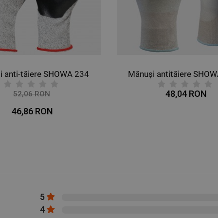
 anti-tăiere SHOWA 234
Mănuși antităiere SHO
48,04 RON
52,06 RON
-10%
46,86 RON
5
4