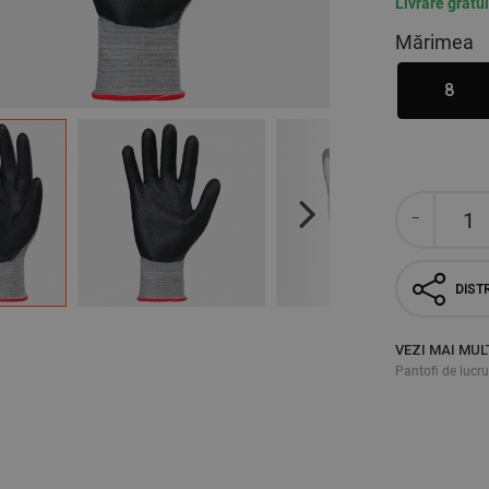
Livrare gratu
Mărimea
8
Next
DISTR
VEZI MAI MUL
Pantofi de lucru