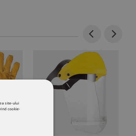
Previous
Next
ea site-ului
vind cookie-