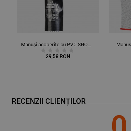
X
Mănuși acoperite cu PVC SHOWA 660ESD
Mănuși
29,58 RON
RECENZII CLIENȚILOR
0