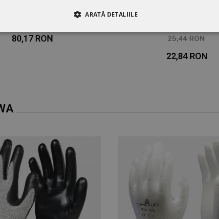
ARATĂ DETALIILE
a de prim ajutor VESTA
Mănuși de sudură S
RE
DE PERFORMANȚĂ
DE TARGETARE
DE FUN
80,17 RON
25,44 RON
-10%
22,84 RON
WA