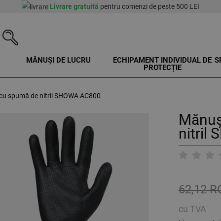
Livrare gratuită
pentru comenzi de peste 500 LEI
MĂNUȘI DE LUCRU
ECHIPAMENT INDIVIDUAL DE
S
PROTECȚIE
e cu spumă de nitril SHOWA AC800
Mănuși
nitri
62,12 
cu TVA