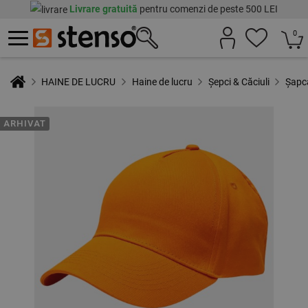
Livrare gratuită
pentru comenzi de peste 500 LEI
0
HAINE DE LUCRU
Haine de lucru
Șepci & Căciuli
Șapc
ARHIVAT