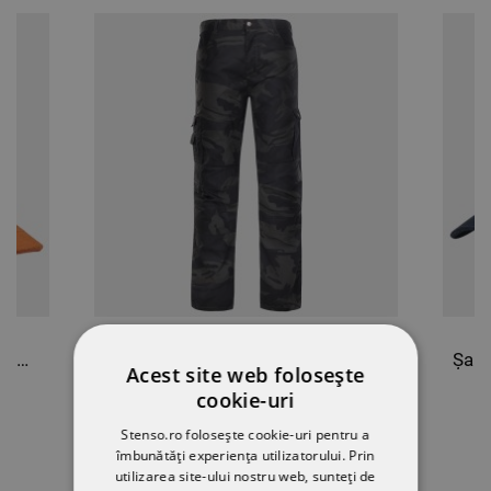
Șapcă reglabilă unisex EMERTON CAP
Pantaloni de camuflaj KAMO
Acest site web folosește
cookie-uri
111,64 RON
Stenso.ro folosește cookie-uri pentru a
îmbunătăți experiența utilizatorului. Prin
utilizarea site-ului nostru web, sunteți de