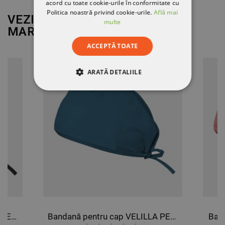
acord cu toate cookie-urile în conformitate cu
Politica noastră privind cookie-urile.
Află mai
VEZI MAI MULT DE LA
multe
MARCA
VELILLA
ACCEPTĂ TOATE
ARATĂ DETALIILE
STRICT NECESARE
DE PERFORMANȚĂ
DE TARGETARE
DE FUNCŢIONALITATE
NECLASIFICATE
Bandană pentru cap VELILLA NEAGRĂ
Bandană pentru cap VELILLA PETROL
Ban