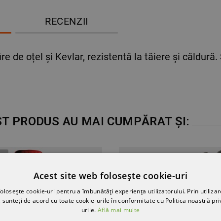
RECENZII
ire de oțel și Kevlar, rezistentă la tăiere și căldură.
ST PRODUS AU MAI CUMPĂRAT ȘI:
T
Acest site web folosește cookie-uri
olosește cookie-uri pentru a îmbunătăți experiența utilizatorului. Prin utilizar
 sunteți de acord cu toate cookie-urile în conformitate cu Politica noastră pri
urile.
Află mai multe