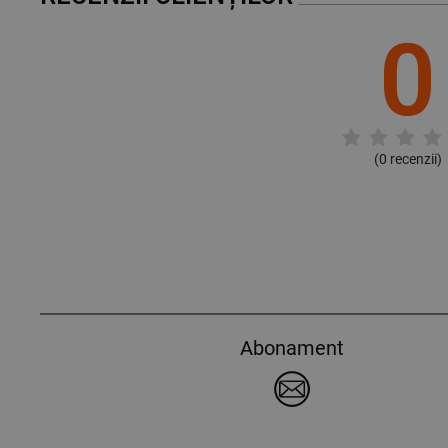
0
(
0
recenzii)
Abonament