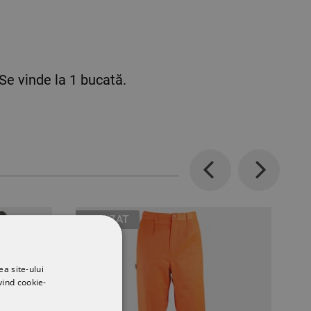
 Se vinde la 1 bucată.
Previous
Next
EPUIZAT
ea site-ului
vind cookie-