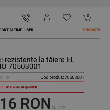
0
PORT ȘI TIMP LIBER
PROMOȚII
 rezistente la tăiere EL
O 70503001
Cod produs:
70503001
 nu mai este disponibil.
,16 RON
cu TVA