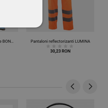
CŢIONALITATE
Mănuși rezistente la tăiere BONASIA
Pantaloni reflectorizanti LUMINA
30,23 RON
Previous
Next