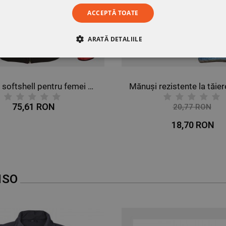
ACCEPTĂ TOATE
ARATĂ DETALIILE
RE
DE PERFORMANȚĂ
DE TARGETARE
DE FUN
Jachetă softshell pentru femei VIVID ROȘU
75,61 RON
20,77 RON
-10%
18,70 RON
NSO