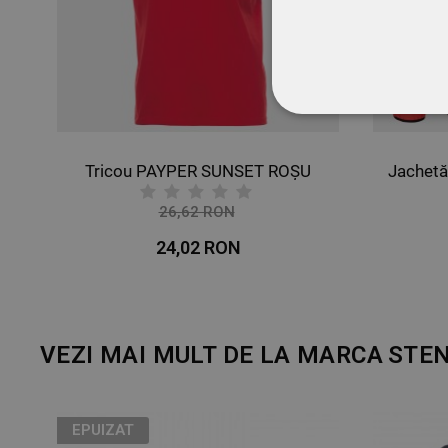
STRICT NECESA
NECLASIFICATE
 IARNĂ NAVY T/C
Tricou PAYPER SUNSET ROȘU
26,62 RON
-10%
24,02 RON
VEZI MAI MULT DE LA MARCA
STE
EPUIZAT