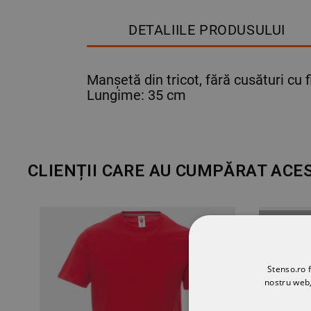
DETALIILE PRODUSULUI
Manșetă din tricot, fără cusături cu f
Lungime: 35 cm
CLIENȚII CARE AU CUMPĂRAT ACE
EPUIZA
Stenso.ro f
nostru web,